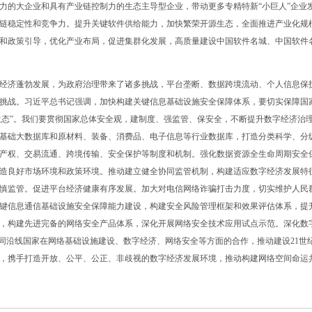
力的大企业和具有产业链控制力的生态主导型企业，带动更多专精特新“小巨人”企业
链稳定性和竞争力。提升关键软件供给能力，加快繁荣开源生态，全面推进产业化规
和政策引导，优化产业布局，促进集群化发展，高质量建设中国软件名城、中国软件
济蓬勃发展，为政府治理带来了诸多挑战，平台垄断、数据跨境流动、个人信息保
挑战。习近平总书记强调，加快构建关键信息基础设施安全保障体系，要切实保障国
字生态”。我们要贯彻国家总体安全观，建制度、强监管、保安全，不断提升数字经济治
基础大数据库和原材料、装备、消费品、电子信息等行业数据库，打造分类科学、分
产权、交易流通、跨境传输、安全保护等制度和机制。强化数据资源全生命周期安全
造良好市场环境和政策环境。推动建立健全协同监管机制，构建适应数字经济发展特
慎监管。促进平台经济健康有序发展。加大对电信网络诈骗打击力度，切实维护人民
键信息通信基础设施安全保障能力建设，构建安全风险管理框架和效果评估体系，提
，构建先进完备的网络安全产品体系，深化开展网络安全技术应用试点示范。深化数
强同沿线国家在网络基础设施建设、数字经济、网络安全等方面的合作，推动建设21世
，携手打造开放、公平、公正、非歧视的数字经济发展环境，推动构建网络空间命运