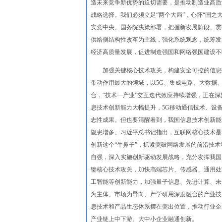
造未来竞争新优势的迫切需要，是推动制造业高质
战略选择。我们必须立足“两个大局”，心怀“国
实党中央、国务院决策部署，把握新发展阶段、贯
供给侧结构性改革为主线，强化系统观念，统筹发
经济高质量发展，促进制造强国和网络强国建设不
加强关键核心技术攻关，构建安全可控的信息技
带动作用最大的领域，以5G、集成电路、大数据
合，“技术—产业”交互迭代效应持续增强，正在
息技术创新能力大幅提升，5G移动通信技术、设
志性成果。但也要清醒看到，我国信息技术创新能
隐患增多。习近平总书记指出，互联网核心技术是
创新这个“牛鼻子”，抓紧突破网络发展的前沿技
自强，深入实施创新驱动发展战略，充分发挥我国
键核心技术攻关，加快高端芯片、传感器、通用处
工智能等创新能力，加强量子信息、先进计算、未
为主体、市场为导向、产学研用深度融合的产业技
息技术和产品生态体系摆在突出位置，推动行业企
产业链上中下游、大中小企业融通创新。