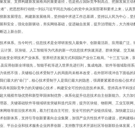
量发展、支撑构建新发展格局的重要途径，也是抢占国际竞争制高点、把握发展主动
之大者”，把思想和行动统一到以习近平同志为核心的党中央决策部署和要求上来，认真
彻新发展理念、构建新发展格局，坚持稳中求进工作总基调，坚持以人民为中心，坚
展和安全，强化创新驱动，夯实网络基础，促进融合发展，提升治理能力，大力推动
断迈上新台阶。
术体系。当今时代，信息技术是全球研发投入最集中、创新最活跃、应用最广泛、
、云计算、区块链、人工智能等为代表的新一代信息技术快速演进、群体突破、交叉融
深刻改变全球技术产业体系、世界经济发展方式和国际产业分工格局。“十三五”以来，
备及应用创新全球领先，智能手机等进入世界先进行列，集成电路、软件等领域取得系
力依然不强，关键核心技术受制于人的局面尚未根本改变，在外部环境冲击下面临的
我们最大的“命门”，核心技术受制于人是我们最大的隐患，强调要紧紧牵住核心技术
术和具有国际竞争力的关键核心技术，构建安全可控的信息技术体系。坚持高水平科技
超大规模市场优势和新型举国体制优势，体系化提升信息技术自主创新能力。大力加
理器、关键基础软件等领域研发突破和迭代应用，提升区块链、物联网、工业互联网
来网络等前沿技术布局，着力打造自主可控、安全可控的产业链供应链。加快建立以
术创新体系，支持引导创新要素向企业集聚，加强产业共性技术平台建设，把构建核
业、平台企业和技术服务企业跨界创新，支持数字技术开源社区等创新联合体发展，