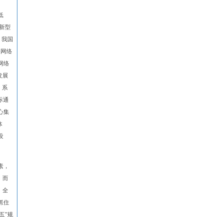
低
新型
，我国
G网络
网络
发展
，系
际通
心集
体
设
素，
，而
、全
抓住
五”规