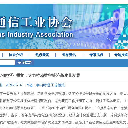
│
协会介绍
│
热点新闻
│
业界资讯
│
专家视点
│
专题报道
习时报》撰文：大力推动数字经济高质量发展
期：2021-07-16 作者：学习时报 工信微报
一系列重大决策部署。习近平总书记强调，数字经济是全球未来的发展方向，要大
推动数字经济和实体经济深度融合。这为我们工作指明了方向、提供了根本遵循。《
2035年远景目标纲要》（以下简称“十四五”规划纲要）提出，“迎接数字时代，激活
新优势”。当前，百年变局与世纪疫情交织叠加，经济全球化遭遇逆流，新一轮科技革命
势严峻复杂，做大做强数字经济意义重大而深远，是提升产业链供应链自主可控能力