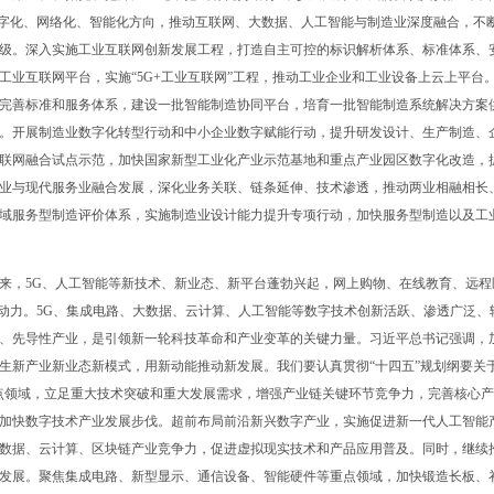
数字化、网络化、智能化方向，推动互联网、大数据、人工智能与制造业深度融合，不
级。深入实施工业互联网创新发展工程，打造自主可控的标识解析体系、标准体系、
工业互联网平台，实施“5G+工业互联网”工程，推动工业企业和工业设备上云上平台
完善标准和服务体系，建设一批智能制造协同平台，培育一批智能制造系统解决方案
。开展制造业数字化转型行动和中小企业数字赋能行动，提升研发设计、生产制造、
联网融合试点示范，加快国家新型工业化产业示范基地和重点产业园区数字化改造，
业与现代服务业融合发展，深化业务关联、链条延伸、技术渗透，推动两业相融相长
域服务型制造评价体系，实施制造业设计能力提升专项行动，加快服务型制造以及工
，5G、人工智能等新技术、新业态、新平台蓬勃兴起，网上购物、在线教育、远程
劲动力。5G、集成电路、大数据、云计算、人工智能等数字技术创新活跃、渗透广泛、
、先导性产业，是引领新一轮科技革命和产业变革的关键力量。习近平总书记强调，
生新产业新业态新模式，用新动能推动新发展。我们要认真贯彻“十四五”规划纲要关于
点领域，立足重大技术突破和重大发展需求，增强产业链关键环节竞争力，完善核心
加快数字技术产业发展步伐。超前布局前沿新兴数字产业，实施促进新一代人工智能
数据、云计算、区块链产业竞争力，促进虚拟现实技术和产品应用普及。同时，继续
发展。聚焦集成电路、新型显示、通信设备、智能硬件等重点领域，加快锻造长板、