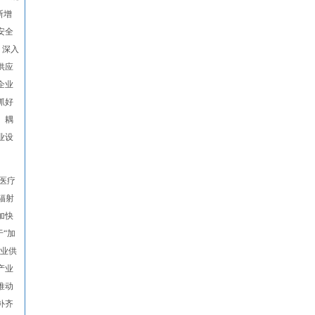
断增
安全
。深入
供应
企业
抓好
、耦
业设
医疗
辐射
加快
“加
产业供
产业
推动
补齐