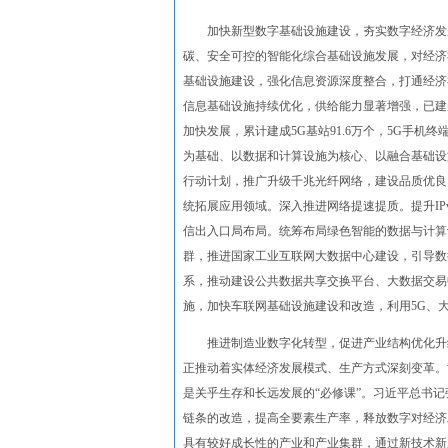
加快新型数字基础设施建设，夯实数字经济发展
碳、安全可控的智能化综合基础设施发展，对经济
基础设施建设，强化信息资源深度整合，打通经济
信息基础设施持续优化，供给能力显著增强，已建
加快发展，累计建成5G基站91.6万个，5G手机
为基础、以数据和计算设施为核心、以融合基础设
行动计划，推广升级千兆光纤网络，建设品质优良
统拓展应用领域。深入推进网络提速提质。提升I
信出入口局布局。统筹布局绿色智能的数据与计算
群，推进国家工业互联网大数据中心建设，引导数
系，推动建设公共数据共享交换平台、大数据交易
施，加快车联网基础设施建设和改造，利用5G、
推进制造业数字化转型，促进产业结构优化升级
正推动着实体经济发展模式、生产方式深刻变革。
是关乎生存和长远发展的“必修课”。习近平总书
链条的改造，提高全要素生产率，释放数字对经济
具有较好成长性的产业和产业集群，通过新技术新