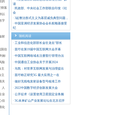
权的
读
贯彻落
·
民政部、中央社会工作部联合印发《社
会
持以
·
3起整治形式主义为基层减负典型问题，
数字
·
中国亚洲经济发展协会会长权顺基接受
纪
随机阅读
辐射
·
工业和信息化部部长金壮龙在“部长
我国信
·
苗圩在第19届中国互联网大会开幕
列标
·
中国互联网络域名注册暂行管理办法
风险
·
中国通信工业协会关于开展2024
自主
·
马凯：对世界互联网发展与治理提出
自立
·
苗圩称正研究5G 最大应用之一在
强关
·
做好无线电发射设备型号核准工作
、人
·
2022中国数字经济创新发展大会
企业
·
公开征求《设置使用卫星固定业务频
心信
·
5G未来矿山产业发展论坛在北京召开
强化