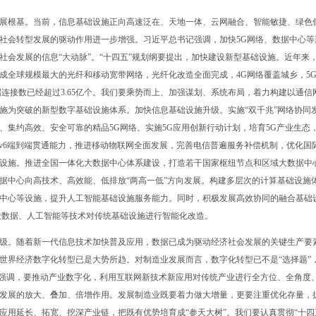
根基。当前，信息基础设施正向高速泛在、天地一体、云网融合、智能敏捷、绿色
社会转型发展的驱动作用进一步增强。习近平总书记强调，加快5G网络、数据中心等
社会发展的信息“大动脉”。“十四五”规划纲要提出，加快建设新型基础设施。近年来
成全球规模最大的光纤和移动宽带网络，光纤化改造全面完成，4G网络覆盖城乡，5
终端连接数已经超过3.65亿个。我们要乘势而上、加强谋划、系统布局，着力构建以通信
施为突破的新型数字基础设施体系。加快信息基础设施升级。实施“双千兆”网络协同
、集约高效、安全可靠的精品5G网络。实施5G应用创新行动计划，培育5G产业生态
Pv6端到端贯通能力，推进移动物联网全面发展，完善电信普遍服务补偿机制，优化国
设施。推进全国一体化大数据中心体系建设，打造若干国家枢纽节点和区域大数据中
据中心向高技术、高效能、低排放“两高一低”方向发展。构建多层次的计算基础设施
中心等设施，提升人工智能基础设施服务能力。同时，积极发展高效协同的融合基础
大数据、人工智能等技术对传统基础设施进行智能化改造。
。随着新一代信息技术加快普及应用，数据已成为驱动经济社会发展的关键生产要
世界经济数字化转型已是大势所趋。对制造业发展而言，数字化转型已不是“选择题”
记强调，要推动产业数字化，利用互联网新技术新应用对传统产业进行全方位、全角度
发展的放大、叠加、倍增作用。发展制造业既要着力做大增量，更要注重优化存量，
应用延长、拓宽、挖深产业链，把既有优势培育成“参天大树”。我们要认真贯彻“十四