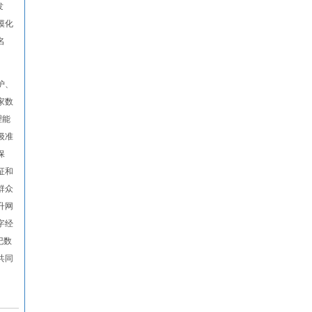
发
模化
名
护、
家数
理能
级准
保
征和
群众
升网
字经
纪数
共同