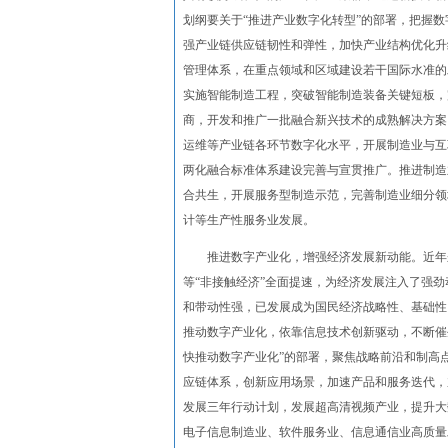
划纲要关于“推进产业数字化转型”的部署，把握
强产业链供应链韧性和弹性，加快产业结构优化升
管理体系，在重点领域和区域建设若干国际水准的
实施智能制造工程，突破智能制造装备关键短板，
商，开发和推广一批融合新兴技术的成熟解决方案
运维等产业链各环节数字化水平，开展制造业与互
两化融合标准体系建设完善与宣贯推广。推进制造
合共生，开展服务型制造示范，完善制造业细分领
计等生产性服务业发展。
推进数字产业化，增强经济发展新动能。近年来
等“非接触经济”全面提速，为经济发展注入了强
和带动性强，已发展成为国民经济战略性、基础性
推动数字产业化，依靠信息技术创新驱动，不断催
快推动数字产业化”的部署，聚焦战略前沿和制高
应链体系，创新应用场景，加速产品和服务迭代，
发展三年行动计划，发展超高清视频产业，提升大
电子信息制造业、软件服务业、信息通信业高质量