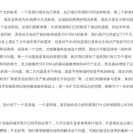
个大的标准，一个是我们现在自己研发、自己推行所谓的TDD这种标准。第二个标准
准，现在这将成为4G的两大主流标准。从国际的商用的情况来看，现在只是在少部分
一个起步阶段。从我们国家来看，3G的发展我们已经取得了很好的成绩。到去年年底
才提到的，具有自主知识产权的标准就是TDCDMA的标准，我们用户已经超过了5千万
，基本上满足了大中城市用户的需求。但是对于4G特别是我们具有自主知识产权的TDLT
和试商用，还得有一个过程，才能够最终发放这个牌照。我估计可能还得有一段时间
两大问题。第一个问题就是基站的密度问题，刚才我们讲到了虽然我们有22万个基站
间的努力，至少能够把TDCDMA的基站能够增加到40万个左右，而且基站增加了
决的第一大问题。第二大问题是关于终端，就是手持终端特别是手机的终端，现在仍然
软件厂商甚至包括我们生产集成电路芯片的这些厂商，让他们积极地参与进来，来加
技术实验取得比较积极成效的基础上，进一步扩大区域试点的范围，能够为下一步的
，您介绍了一个是发端，一个是终端，老百姓特关心的到底我们什么时候能用上4G的
个实验的城市用户已经开始在用了，只不过他不是拿来用来打电话，不是用在这么很
费电，不太好用。我们希望能够在短时间解决这个问题，可能比较适合使用的像新一