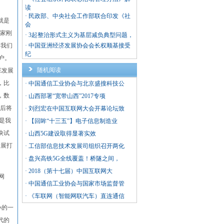
读
·
民政部、中央社会工作部联合印发《社
就是
会
国家刚
·
3起整治形式主义为基层减负典型问题，
，我们
·
中国亚洲经济发展协会会长权顺基接受
纪
户。
随机阅读
E发展
，比
·
中国通信工业协会与北京盛搜科技公
，数
·
山西部署“宽带山西”2017专项
以后将
·
刘烈宏在中国互联网大会开幕论坛致
是我
·
【回眸“十三五”】电子信息制造业
快试
·
山西5G建设取得显著实效
发展打
·
工信部信息技术发展司组织召开两化
·
盘兴高铁5G全线覆盖！桥隧之间，
·
2018（第十七届）中国互联网大
网
·
中国通信工业协会与国家市场监督管
·
《车联网（智能网联汽车）直连通信
小的一
代的