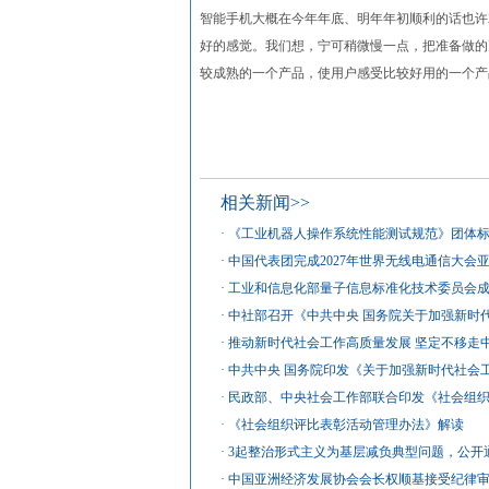
智能手机大概在今年年底、明年年初顺利的话也许
好的感觉。我们想，宁可稍微慢一点，把准备做的
较成熟的一个产品，使用户感受比较好用的一个产
相关新闻>>
·
《工业机器人操作系统性能测试规范》团体
·
中国代表团完成2027年世界无线电通信大会
·
工业和信息化部量子信息标准化技术委员会
·
中社部召开《中共中央 国务院关于加强新时
·
推动新时代社会工作高质量发展 坚定不移走
·
中共中央 国务院印发《关于加强新时代社会
·
民政部、中央社会工作部联合印发《社会组
·
《社会组织评比表彰活动管理办法》解读
·
3起整治形式主义为基层减负典型问题，公开
·
中国亚洲经济发展协会会长权顺基接受纪律