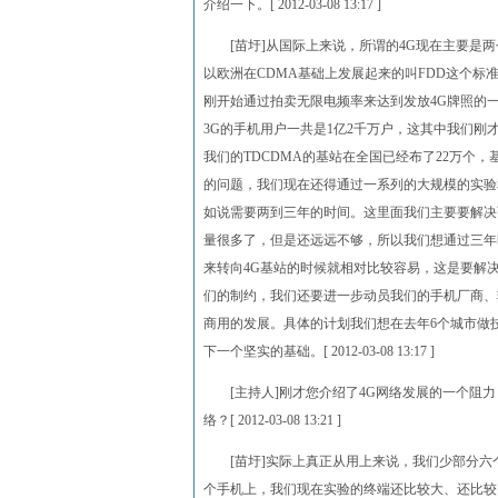
介绍一下。[ 2012-03-08 13:17 ]
[苗圩]从国际上来说，所谓的4G现在主要是两
以欧洲在CDMA基础上发展起来的叫FDD这个标
刚开始通过拍卖无限电频率来达到发放4G牌照的
3G的手机用户一共是1亿2千万户，这其中我们刚
我们的TDCDMA的基站在全国已经布了22万个
的问题，我们现在还得通过一系列的大规模的实验
如说需要两到三年的时间。这里面我们主要要解决
量很多了，但是还远远不够，所以我们想通过三年时
来转向4G基站的时候就相对比较容易，这是要解
们的制约，我们还要进一步动员我们的手机厂商、
商用的发展。具体的计划我们想在去年6个城市做
下一个坚实的基础。[ 2012-03-08 13:17 ]
[主持人]刚才您介绍了4G网络发展的一个阻力
络？[ 2012-03-08 13:21 ]
[苗圩]实际上真正从用上来说，我们少部分六
个手机上，我们现在实验的终端还比较大、还比较