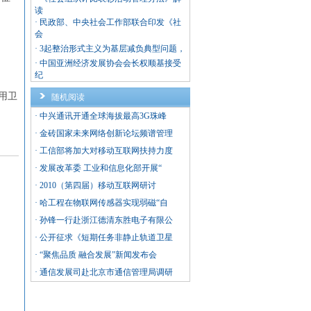
读
·
民政部、中央社会工作部联合印发《社
会
·
3起整治形式主义为基层减负典型问题，
·
中国亚洲经济发展协会会长权顺基接受
纪
用卫
随机阅读
·
中兴通讯开通全球海拔最高3G珠峰
·
金砖国家未来网络创新论坛频谱管理
·
工信部将加大对移动互联网扶持力度
·
发展改革委 工业和信息化部开展“
·
2010（第四届）移动互联网研讨
·
哈工程在物联网传感器实现弱磁“自
·
孙锋一行赴浙江德清东胜电子有限公
·
公开征求《短期任务非静止轨道卫星
·
“聚焦品质 融合发展”新闻发布会
·
通信发展司赴北京市通信管理局调研