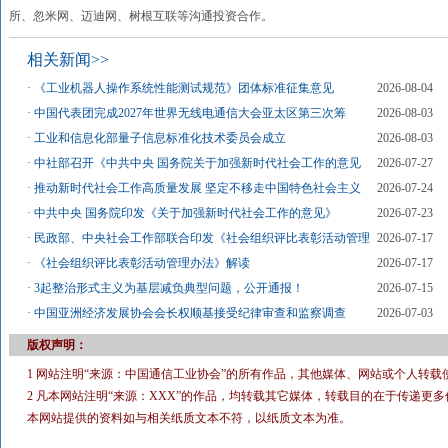
所、忽米网、迈迪网、树根互联等沟通投资合作。
相关新闻>>
·
《工业机器人操作系统性能测试规范》团体标准征集意见
2026-08-04
·
中国代表团完成2027年世界无线电通信大会亚太区第三次筹
2026-08-03
·
工业和信息化部量子信息标准化技术委员会成立
2026-08-03
·
中社部召开《中共中央 国务院关于加强新时代社会工作的意见
2026-07-27
·
推动新时代社会工作高质量发展 坚定不移走中国特色社会主义
2026-07-24
·
中共中央 国务院印发《关于加强新时代社会工作的意见》
2026-07-23
·
民政部、中央社会工作部联合印发《社会组织评比表彰活动管理
2026-07-17
·
《社会组织评比表彰活动管理办法》解读
2026-07-17
·
3起整治形式主义为基层减负典型问题，公开通报！
2026-07-15
·
中国亚洲经济发展协会会长权顺基接受纪律审查和监察调查
2026-07-03
版权声明：
1 网站注明“来源：中国通信工业协会”的所有作品，其他媒体、网站或个人转载
2 凡本网站注明“来源：XXX”的作品，均转载其它媒体，转载目的在于传递
本网站提供的资料如与相关纸质文本不符，以纸质文本为准。