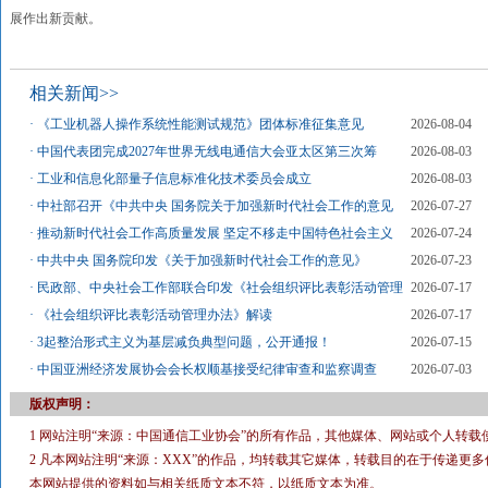
展作出新贡献。
相关新闻>>
·
《工业机器人操作系统性能测试规范》团体标准征集意见
2026-08-04
·
中国代表团完成2027年世界无线电通信大会亚太区第三次筹
2026-08-03
·
工业和信息化部量子信息标准化技术委员会成立
2026-08-03
·
中社部召开《中共中央 国务院关于加强新时代社会工作的意见
2026-07-27
·
推动新时代社会工作高质量发展 坚定不移走中国特色社会主义
2026-07-24
·
中共中央 国务院印发《关于加强新时代社会工作的意见》
2026-07-23
·
民政部、中央社会工作部联合印发《社会组织评比表彰活动管理
2026-07-17
·
《社会组织评比表彰活动管理办法》解读
2026-07-17
·
3起整治形式主义为基层减负典型问题，公开通报！
2026-07-15
·
中国亚洲经济发展协会会长权顺基接受纪律审查和监察调查
2026-07-03
版权声明：
1 网站注明“来源：中国通信工业协会”的所有作品，其他媒体、网站或个人转载
2 凡本网站注明“来源：XXX”的作品，均转载其它媒体，转载目的在于传递
本网站提供的资料如与相关纸质文本不符，以纸质文本为准。