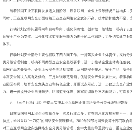
置闭环工作机制初步建立，工业互联网安全相关工作取得阶段性进展。
随着我国工业互联网发展进入新阶段，设备联网、企业上云等情况日益增多，安
同时，工业互联网安全仍面临着工业企业网络安全意识不高、技术防护能力不足、
行动计划坚持问题导向和目标导向，强化前瞻性、创新性、落地性，明确了以落
育安全产业为支撑、以强化技术监测服务能力为抓手的工作思路，力争切实建立起
体系。
行动计划安全部分主要包括以下四方面工作。一是落实企业主体责任，实施分类
类分级管理制度，明确不同类型企业安全基线要求，进一步推动企业主体责任落实
联网产品内嵌安全、企业上云安全等迫切需求，从网络安全技术、安全产品、安全
丰富安全解决方案有效供给。三是加强示范引领，促进安全产业发展壮大。着眼构
业园区布局，培育安全龙头企业和特色企业，开展试点示范，进一步促进安全产业
力。进一步提升企业自身防护、区域监测保障、国家协调服务三方面能力，打造多
9、《三年行动计划》中提出实施工业互联网企业网络安全分类分级管理制度，
目前我国联网工业企业数量众多，涉及行业众多，存在信息化发展程度不一、承
特点，难以采取“一刀切”的网络安全管理模式。2019年我部与国资委等十部门联
对工业互联网企业实施网络安全分类分级管理，集中力量指导重要行业、重点企业