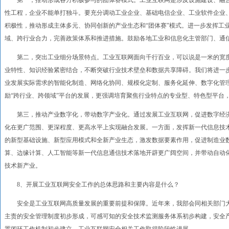
第一，推动形成各方积极参与的团体赛模式。工业互联网是涉及设施建设、融合
性工程，企业不能单打独斗。要充分调动工业企业、基础电信企业、工业软件企业
积极性，推动形成主体多元、协同创新的产业生态和“团体赛”模式。进一步发挥工
域、跨行业合力，完善政策体系和推进措施。鼓励各地工业和信息化主管部门、通
第二，突出工业细分场景特点。工业互联网面向千行百业，可以说是一米的宽度
业特性、知识经验紧密结合，不断突破行业技术壁垒和数据共享障碍。我们将进一
业发展实际需求的智能化制造、网络化协同、规模化定制、服务化延伸、数字化管理
励“跨行业、跨领域”平台的发展，更强调培育聚焦行业特点的专业型、特色型平台
第三，推动产业数字化，带动数字产业化。通过发展工业互联网，促进数字经济
化在更广范围、更深程度、更高水平上实现融合发展。一方面，发挥新一代信息技
的新型基础设施、新型应用模式和全新产业生态，激发数据要素作用，促进制造业数
算、边缘计算、人工智能等新一代信息通信技术落地开辟更广阔空间，并带动自动
技术新产业。
8、开展工业互联网安全工作的总体思路和主要内容是什么？
安全是工业互联网高质量发展的重要前提和保障。近年来，我部会同相关部门大
主责的安全管理制度初步形成，可感可知的安全技术监测服务体系初步构建，安全