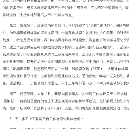
各级节点的建设还要拓展覆盖范围、完善节点布局。我们将进一步完善国家顶级节
面向更多行业、更多区域推动建设不少于120个二级节点、不少于20个递归节点。
基础设施，支持各地部署不少于20个融合节点。
第二，做深应用。建设目的还是应用，不然就成了“烂尾楼”“断头路”，同时与
性，加强标识解析体系的深层次应用。一是深化标识在各行业的推广应用。通过组
范推广，特别是应对疫情，我们将拓展标识在冷链物流、应急物资等领域规模化应
力，建立产业链供应链标识数据资源共享机制，促进标识的行业应用推广。二是深
息系统适配，推动标识解析系统与工业互联网平台、工业APP等融合发展，深化标
企业数据交换、提升产品全生命周期追溯和质量管理水平中的作用。三是大力拓展
用和主动标识应用。静态标识应用以二维码、射频识别码（RFID）、近场通信标识
等识读软硬件获取信息。主动标识应用通过在芯片、通信模组、终端中嵌入标识，
备。这是我们下一步推动的工作重点，未来三年将部署不少于3000万枚主动标识载
第三，规范管理。去年12月，我部为贯彻落实中央经济工作会议关于加强规制
理办法》，目的就是更好的促进工业互联网标识解析体系建设，更好的规范标识市
为、维护市场秩序。办法将于今年6月1日实施，我们将组织开展相关宣贯活动，推
5、下一步工业互联网平台工作有哪些具体考虑？