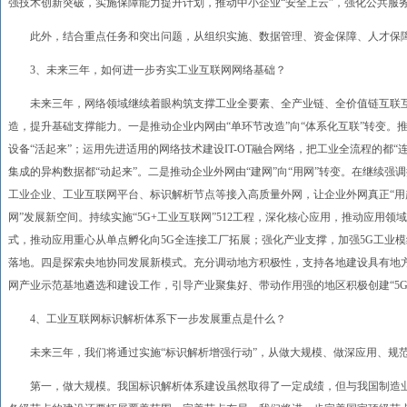
强技术创新突破，实施保障能力提升计划，推动中小企业“安全上云”，强化公共服
此外，结合重点任务和突出问题，从组织实施、数据管理、资金保障、人才保障
3、未来三年，如何进一步夯实工业互联网网络基础？
未来三年，网络领域继续着眼构筑支撑工业全要素、全产业链、全价值链互联互
造，提升基础支撑能力。一是推动企业内网由“单环节改造”向“体系化互联”转变
设备“活起来”；运用先进适用的网络技术建设IT-OT融合网络，把工业全流程的都
集成的异构数据都“动起来”。二是推动企业外网由“建网”向“用网”转变。在继续
工业企业、工业互联网平台、标识解析节点等接入高质量外网，让企业外网真正“用起
网”发展新空间。持续实施“5G+工业互联网”512工程，深化核心应用，推动应用
式，推动应用重心从单点孵化向5G全连接工厂拓展；强化产业支撑，加强5G工业模
落地。四是探索央地协同发展新模式。充分调动地方积极性，支持各地建设具有地
网产业示范基地遴选和建设工作，引导产业聚集好、带动作用强的地区积极创建“5G
4、工业互联网标识解析体系下一步发展重点是什么？
未来三年，我们将通过实施“标识解析增强行动”，从做大规模、做深应用、规范
第一，做大规模。我国标识解析体系建设虽然取得了一定成绩，但与我国制造业