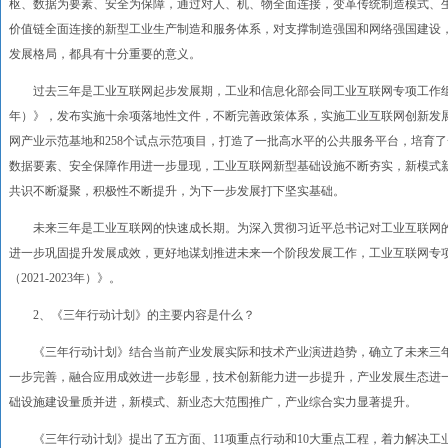
枢、数据为要素、安全为保障，通过对人、机、物全面连接，变革传统制造模式、
价值链全面连接的新型工业生产制造和服务体系，对支撑制造强国和网络强国建设
发展格局，都具有十分重要的意义。
过去三年是工业互联网起步发展期，工业和信息化部会同工业互联网专项工作组各单位
年）》，发布实施十余项落地性文件，不断完善政策体系，实施工业互联网创新发展
网产业示范基地和258个试点示范项目，打造了一批高水平的公共服务平台，培育
数据要素、安全保障作用进一步显现，工业互联网新型基础设施不断夯实，新模式
共识不断凝聚，积极性不断提升，为下一步发展打下坚实基础。
未来三年是工业互联网的快速成长期。为深入贯彻习近平总书记对工业互联网的
进一步巩固提升发展成效，更好地谋划推进未来一个阶段发展工作，工业互联网专
（2021-2023年）》。
2、《三年行动计划》的主要内容是什么？
《三年行动计划》结合当前产业发展实际和技术产业演进趋势，确立了未来三年我
一步完善，融合应用成效进一步彰显，技术创新能力进一步提升，产业发展生态进
础设施建设量质并进，新模式、新业态大范围推广，产业综合实力显著提升。
《三年行动计划》提出了五方面、11项重点行动和10大重点工程，着力解决工