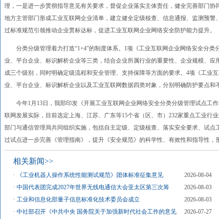
理，一是进一步贯彻指导意见有关要求，督促企业落实主体责任，健全完善部门协
地方主管部门形成工业互联网企业清单，建立健全定级核查、信息通报、监测预警
过标准规范引领推动企业贯标达标，促进工业互联网企业网络安全防护能力提升。
分类分级管理着力打造“1+4”的制度体系。1项《工业互联网企业网络安全分类
业、平台企业、标识解析企业等三类，结合企业所属行业的重要性、企业规模、应
成三个级别，同时明确定级流程和安全管理、支持保障等方面的要求。4项《工业
业、平台企业、标识解析企业以及工业互联网数据四类对象，分别明确防护要点和
今年1月13日，我部印发《开展工业互联网企业网络安全分类分级管理试点工作
联网发展实际，目前选定上海、江苏、广东等15个省（区、市）232家重点工业行
部门与通信管理局共同组织实施，包括自主定级、定级核查、落实安全要求、试点工
过试点进一步完善《管理指南》，提升《安全规范》的科学性、有效性和指导性
相关新闻>>
·
《工业机器人操作系统性能测试规范》团体标准征集意见
2026-08-04
·
中国代表团完成2027年世界无线电通信大会亚太区第三次筹
2026-08-03
·
工业和信息化部量子信息标准化技术委员会成立
2026-08-03
·
中社部召开《中共中央 国务院关于加强新时代社会工作的意见
2026-07-27