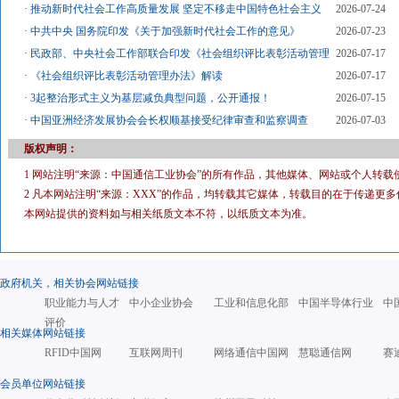
·
推动新时代社会工作高质量发展 坚定不移走中国特色社会主义
2026-07-24
·
中共中央 国务院印发《关于加强新时代社会工作的意见》
2026-07-23
·
民政部、中央社会工作部联合印发《社会组织评比表彰活动管理
2026-07-17
·
《社会组织评比表彰活动管理办法》解读
2026-07-17
·
3起整治形式主义为基层减负典型问题，公开通报！
2026-07-15
·
中国亚洲经济发展协会会长权顺基接受纪律审查和监察调查
2026-07-03
版权声明：
1 网站注明“来源：中国通信工业协会”的所有作品，其他媒体、网站或个人转载
2 凡本网站注明“来源：XXX”的作品，均转载其它媒体，转载目的在于传递
本网站提供的资料如与相关纸质文本不符，以纸质文本为准。
政府机关，相关协会网站链接
职业能力与人才
中小企业协会
工业和信息化部
中国半导体行业
中
评价
相关媒体网站链接
RFID中国网
互联网周刊
网络通信中国网
慧聪通信网
赛
会员单位网站链接