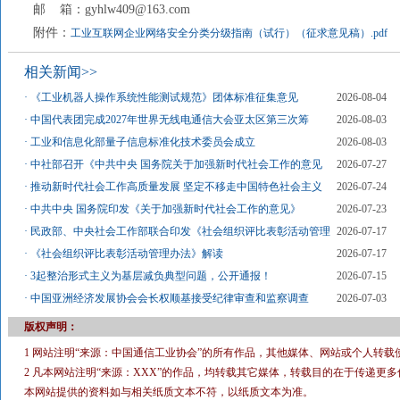
邮 箱：gyhlw409@163.com
附件：
工业互联网企业网络安全分类分级指南（试行）（征求意见稿）.pdf
相关新闻>>
·
《工业机器人操作系统性能测试规范》团体标准征集意见
2026-08-04
·
中国代表团完成2027年世界无线电通信大会亚太区第三次筹
2026-08-03
·
工业和信息化部量子信息标准化技术委员会成立
2026-08-03
·
中社部召开《中共中央 国务院关于加强新时代社会工作的意见
2026-07-27
·
推动新时代社会工作高质量发展 坚定不移走中国特色社会主义
2026-07-24
·
中共中央 国务院印发《关于加强新时代社会工作的意见》
2026-07-23
·
民政部、中央社会工作部联合印发《社会组织评比表彰活动管理
2026-07-17
·
《社会组织评比表彰活动管理办法》解读
2026-07-17
·
3起整治形式主义为基层减负典型问题，公开通报！
2026-07-15
·
中国亚洲经济发展协会会长权顺基接受纪律审查和监察调查
2026-07-03
版权声明：
1 网站注明“来源：中国通信工业协会”的所有作品，其他媒体、网站或个人转载
2 凡本网站注明“来源：XXX”的作品，均转载其它媒体，转载目的在于传递
本网站提供的资料如与相关纸质文本不符，以纸质文本为准。