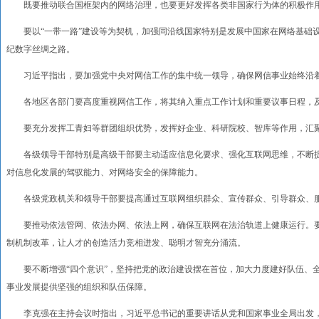
既要推动联合国框架内的网络治理，也要更好发挥各类非国家行为体的积极作
要以“一带一路”建设等为契机，加强同沿线国家特别是发展中国家在网络基础设
纪数字丝绸之路。
习近平指出，要加强党中央对网信工作的集中统一领导，确保网信事业始终沿
各地区各部门要高度重视网信工作，将其纳入重点工作计划和重要议事日程，及
要充分发挥工青妇等群团组织优势，发挥好企业、科研院校、智库等作用，汇聚
各级领导干部特别是高级干部要主动适应信息化要求、强化互联网思维，不断提
对信息化发展的驾驭能力、对网络安全的保障能力。
各级党政机关和领导干部要提高通过互联网组织群众、宣传群众、引导群众、
要推动依法管网、依法办网、依法上网，确保互联网在法治轨道上健康运行。要
制机制改革，让人才的创造活力竞相迸发、聪明才智充分涌流。
要不断增强“四个意识”，坚持把党的政治建设摆在首位，加大力度建好队伍、全
事业发展提供坚强的组织和队伍保障。
李克强在主持会议时指出，习近平总书记的重要讲话从党和国家事业全局出发，