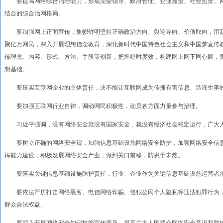
要提高网络综合治理能力，形成党委领导、政府管理、企业履责、社会监督、网
结合的综合治网格局。
要加强网上正面宣传，旗帜鲜明坚持正确政治方向、舆论导向、价值取向，用新
聚亿万网民，深入开展理想信念教育，深化新时代中国特色社会主义和中国梦宣传
传理念、内容、形式、方法、手段等创新，把握好时度效，构建网上网下同心圆，
想基础。
要压实互联网企业的主体责任，决不能让互联网成为传播有害信息、造谣生事
要加强互联网行业自律，调动网民积极性，动员各方面力量参与治理。
习近平强调，没有网络安全就没有国家安全，就没有经济社会稳定运行，广大人
要树立正确的网络安全观，加强信息基础设施网络安全防护，加强网络安全信息
挥能力建设，积极发展网络安全产业，做到关口前移，防患于未然。
要落实关键信息基础设施防护责任，行业、企业作为关键信息基础设施运营者承
要依法严厉打击网络黑客、电信网络诈骗、侵犯公民个人隐私等违法犯罪行为，
群众合法权益。