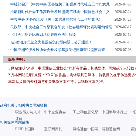
·
中社部召开《中共中央 国务院关于加强新时代社会工作的意见
2026-07-27
·
推动新时代社会工作高质量发展 坚定不移走中国特色社会主义
2026-07-24
·
中共中央 国务院印发《关于加强新时代社会工作的意见》
2026-07-23
·
民政部、中央社会工作部联合印发《社会组织评比表彰活动管理
2026-07-17
·
《社会组织评比表彰活动管理办法》解读
2026-07-17
·
3起整治形式主义为基层减负典型问题，公开通报！
2026-07-15
·
中国亚洲经济发展协会会长权顺基接受纪律审查和监察调查
2026-07-03
版权声明：
1 网站注明“来源：中国通信工业协会”的所有作品，其他媒体、网站或个人转载
2 凡本网站注明“来源：XXX”的作品，均转载其它媒体，转载目的在于传递
本网站提供的资料如与相关纸质文本不符，以纸质文本为准。
政府机关，相关协会网站链接
职业能力与人才
中小企业协会
工业和信息化部
中国半导体行业
中
评价
相关媒体网站链接
RFID中国网
互联网周刊
网络通信中国网
慧聪通信网
赛