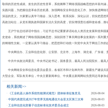
取得的历史性成就、发生的历史性变革，系统阐释了网络强国战略思想的丰富内涵
实践问题，为把握信息革命历史机遇、加强网络安全和信息化工作、加快推进网络
深远的意义。大家要认真学习领会，深入思考、联系实际、深化认识，切实把思想
高政治站位，从党长期执政和国家长治久安的高度，切实增强责任感和使命感，推
王沪宁在总结讲话中指出，习近平总书记重要讲话站在人类历史发展和党和国家
史使命，系统阐述了网络强国战略思想，深刻回答了事关网信事业发展的一系列重
的纲领性文献。一定要认真学习领会，把思想和行动统一到党中央关于网信工作的
中央网信办、工业和信息化部、公安部、北京市、上海市、湖北省、广东省、贵
中共中央政治局委员、中央书记处书记，国务委员，最高人民法院院长，最高人
中央网络安全和信息化委员会委员，各省区市和计划单列市、新疆生产建设兵团
大型企业、军队有关单位，中央主要新闻单位、中央重点新闻网站负责同志等参加
相关新闻>>
·
《工业机器人操作系统性能测试规范》团体标准征集意见
2026-08-04
·
中国代表团完成2027年世界无线电通信大会亚太区第三次筹
2026-08-03
·
工业和信息化部量子信息标准化技术委员会成立
2026-08-03