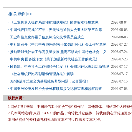
相关新闻>>
·
《工业机器人操作系统性能测试规范》团体标准征集意见
2026-08-04
·
中国代表团完成2027年世界无线电通信大会亚太区第三次筹
2026-08-03
·
工业和信息化部量子信息标准化技术委员会成立
2026-08-03
·
中社部召开《中共中央 国务院关于加强新时代社会工作的意见
2026-07-27
·
推动新时代社会工作高质量发展 坚定不移走中国特色社会主义
2026-07-24
·
中共中央 国务院印发《关于加强新时代社会工作的意见》
2026-07-23
·
民政部、中央社会工作部联合印发《社会组织评比表彰活动管理
2026-07-17
·
《社会组织评比表彰活动管理办法》解读
2026-07-17
·
3起整治形式主义为基层减负典型问题，公开通报！
2026-07-15
·
中国亚洲经济发展协会会长权顺基接受纪律审查和监察调查
2026-07-03
版权声明：
1 网站注明“来源：中国通信工业协会”的所有作品，其他媒体、网站或个人转载
2 凡本网站注明“来源：XXX”的作品，均转载其它媒体，转载目的在于传递
本网站提供的资料如与相关纸质文本不符，以纸质文本为准。