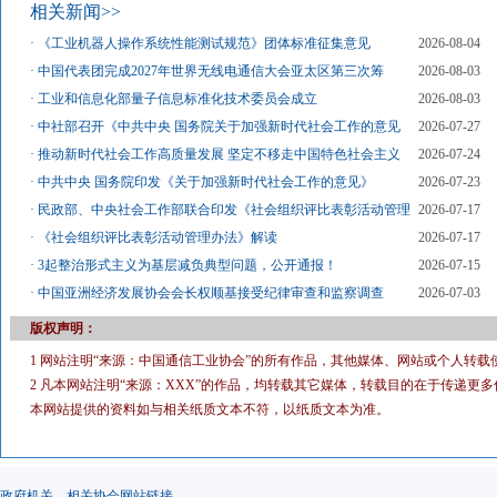
相关新闻>>
·
《工业机器人操作系统性能测试规范》团体标准征集意见
2026-08-04
·
中国代表团完成2027年世界无线电通信大会亚太区第三次筹
2026-08-03
·
工业和信息化部量子信息标准化技术委员会成立
2026-08-03
·
中社部召开《中共中央 国务院关于加强新时代社会工作的意见
2026-07-27
·
推动新时代社会工作高质量发展 坚定不移走中国特色社会主义
2026-07-24
·
中共中央 国务院印发《关于加强新时代社会工作的意见》
2026-07-23
·
民政部、中央社会工作部联合印发《社会组织评比表彰活动管理
2026-07-17
·
《社会组织评比表彰活动管理办法》解读
2026-07-17
·
3起整治形式主义为基层减负典型问题，公开通报！
2026-07-15
·
中国亚洲经济发展协会会长权顺基接受纪律审查和监察调查
2026-07-03
版权声明：
1 网站注明“来源：中国通信工业协会”的所有作品，其他媒体、网站或个人转载
2 凡本网站注明“来源：XXX”的作品，均转载其它媒体，转载目的在于传递
本网站提供的资料如与相关纸质文本不符，以纸质文本为准。
政府机关，相关协会网站链接