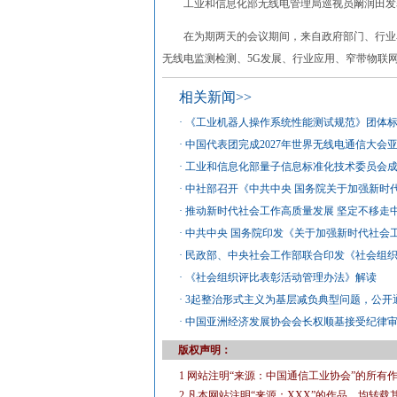
工业和信息化部无线电管理局巡视员阚润田发表了
在为期两天的会议期间，来自政府部门、行业单
无线电监测检测、5G发展、行业应用、窄带物联
相关新闻>>
·
《工业机器人操作系统性能测试规范》团体
·
中国代表团完成2027年世界无线电通信大会
·
工业和信息化部量子信息标准化技术委员会
·
中社部召开《中共中央 国务院关于加强新时
·
推动新时代社会工作高质量发展 坚定不移走
·
中共中央 国务院印发《关于加强新时代社会
·
民政部、中央社会工作部联合印发《社会组
·
《社会组织评比表彰活动管理办法》解读
·
3起整治形式主义为基层减负典型问题，公开
·
中国亚洲经济发展协会会长权顺基接受纪律
版权声明：
1 网站注明“来源：中国通信工业协会”的所
2 凡本网站注明“来源：XXX”的作品，均