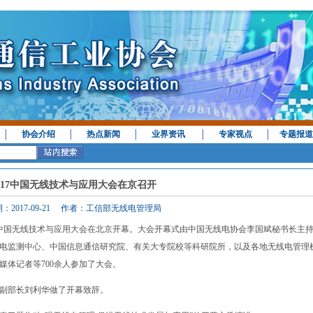
│
协会介绍
│
热点新闻
│
业界资讯
│
专家视点
│
专题报道
017中国无线技术与应用大会在京召开
：2017-09-21 作者：工信部无线电管理局
17中国无线技术与应用大会在北京开幕。大会开幕式由中国无线电协会李国斌秘书长主
电监测中心、中国信息通信研究院、有关大专院校等科研院所，以及各地无线电管理
媒体记者等700余人参加了大会。
副部长刘利华做了开幕致辞。