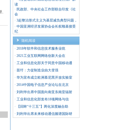
读
·
民政部、中央社会工作部联合印发《社
理、
会
·
3起整治形式主义为基层减负典型问题，
·
中国亚洲经济发展协会会长权顺基接受
纪
随机阅读
·
2018年软件和信息技术服务业统
·
2021工业互联网网络创新大会在
·
工业和信息化部关于同意中国移动通
·
苗圩：力促制造业由大变强
·
华为宣布成立欧洲慕尼黑开放实验室
·
2014中国电子信息产业论坛在北京
·
刘利华出席中国面向南亚东南亚辐射
·
工业和信息化部发布18项网络与信
·
【回眸“十三五”】两化深度融合助
·
刘利华出席未来移动通信频谱国际研