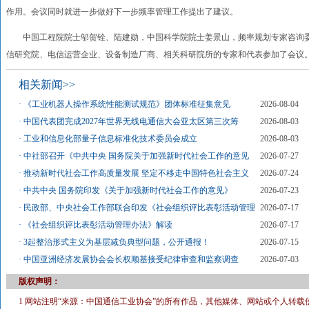
作用。会议同时就进一步做好下一步频率管理工作提出了建议。
中国工程院院士邬贺铨、陆建勋，中国科学院院士姜景山，频率规划专家咨询委
信研究院、电信运营企业、设备制造厂商、相关科研院所的专家和代表参加了会议
相关新闻>>
·
《工业机器人操作系统性能测试规范》团体标准征集意见
2026-08-04
·
中国代表团完成2027年世界无线电通信大会亚太区第三次筹
2026-08-03
·
工业和信息化部量子信息标准化技术委员会成立
2026-08-03
·
中社部召开《中共中央 国务院关于加强新时代社会工作的意见
2026-07-27
·
推动新时代社会工作高质量发展 坚定不移走中国特色社会主义
2026-07-24
·
中共中央 国务院印发《关于加强新时代社会工作的意见》
2026-07-23
·
民政部、中央社会工作部联合印发《社会组织评比表彰活动管理
2026-07-17
·
《社会组织评比表彰活动管理办法》解读
2026-07-17
·
3起整治形式主义为基层减负典型问题，公开通报！
2026-07-15
·
中国亚洲经济发展协会会长权顺基接受纪律审查和监察调查
2026-07-03
版权声明：
1 网站注明“来源：中国通信工业协会”的所有作品，其他媒体、网站或个人转载