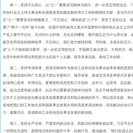
第一，坚持不忘初心，以“七一”重要讲话精神为指引，进一步坚定理想信念。习
特色社会主义伟大事业和全面推进党的建设新的伟大工程的纲领性文献，是当代马
记“七一”重要讲话的精髓要义，“不忘初心、继续前进”八个字，贯穿了党的过去
通了“两个一百年”奋斗目标、实现中华民族伟大复兴中国梦和中国特色社会主义共
产党人要牢牢记住，无论到什么时候，无论走到哪里，都不能忘记为什么而出发，做
接历史和现实的精神纽带，不忘初心，我们党才能找到根、寻到魂，永葆生机活力
进”八个方面的政治要求，进一步坚定理想信念，牢固树立政治意识、大局意识、
含其中的科学理论和思想方法武装个人头脑、指导具体实践、推动工作创新。
第二，坚持学深悟透，把讲话精神作为推动工业和信息化事业改革发展的思想指
潮，各级党组织和广大党员干部以专题研讨、辅导讲座、座谈交流等多种形式开展
必须用心思考、学用结合。要紧密联系思想和工作实际，边学习、边思考、边实践
场、政治态度和政治要求，以总书记重要讲话精神为指导，坚定不移地贯彻落实好
记关于工业和信息化事业改革发展重要讲话和指示精神的学习，用以指导实践、推
觉地把我们的工作放在党和国家事业发展全局的高度来谋划推动，切实解决好站位
力，凝聚共识，形成推动工业和信息化事业发展的新动能。
第三，坚持从严治党，严肃党内政治生活，把政治纪律规矩挺起来。习近平总书记
一切弱化先进性、损害纯洁性的问题作斗争，祛病疗伤，激浊扬清。”我们应该认