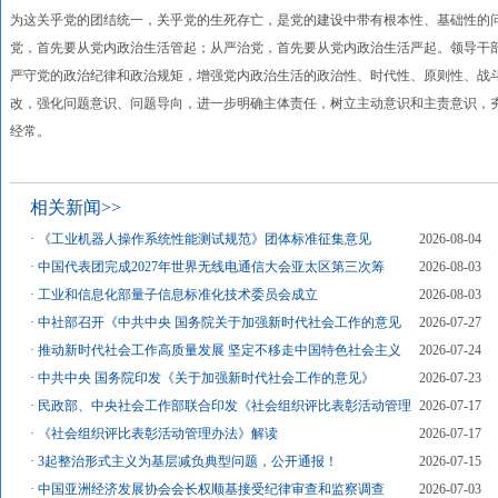
为这关乎党的团结统一，关乎党的生死存亡，是党的建设中带有根本性、基础性的
党，首先要从党内政治生活管起；从严治党，首先要从党内政治生活严起。领导干
严守党的政治纪律和政治规矩，增强党内政治生活的政治性、时代性、原则性、战
改，强化问题意识、问题导向，进一步明确主体责任，树立主动意识和主责意识，
经常。
相关新闻>>
·
《工业机器人操作系统性能测试规范》团体标准征集意见
2026-08-04
·
中国代表团完成2027年世界无线电通信大会亚太区第三次筹
2026-08-03
·
工业和信息化部量子信息标准化技术委员会成立
2026-08-03
·
中社部召开《中共中央 国务院关于加强新时代社会工作的意见
2026-07-27
·
推动新时代社会工作高质量发展 坚定不移走中国特色社会主义
2026-07-24
·
中共中央 国务院印发《关于加强新时代社会工作的意见》
2026-07-23
·
民政部、中央社会工作部联合印发《社会组织评比表彰活动管理
2026-07-17
·
《社会组织评比表彰活动管理办法》解读
2026-07-17
·
3起整治形式主义为基层减负典型问题，公开通报！
2026-07-15
·
中国亚洲经济发展协会会长权顺基接受纪律审查和监察调查
2026-07-03