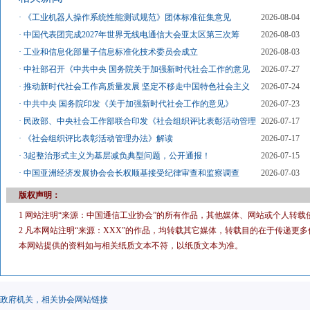
·
《工业机器人操作系统性能测试规范》团体标准征集意见
2026-08-04
·
中国代表团完成2027年世界无线电通信大会亚太区第三次筹
2026-08-03
·
工业和信息化部量子信息标准化技术委员会成立
2026-08-03
·
中社部召开《中共中央 国务院关于加强新时代社会工作的意见
2026-07-27
·
推动新时代社会工作高质量发展 坚定不移走中国特色社会主义
2026-07-24
·
中共中央 国务院印发《关于加强新时代社会工作的意见》
2026-07-23
·
民政部、中央社会工作部联合印发《社会组织评比表彰活动管理
2026-07-17
·
《社会组织评比表彰活动管理办法》解读
2026-07-17
·
3起整治形式主义为基层减负典型问题，公开通报！
2026-07-15
·
中国亚洲经济发展协会会长权顺基接受纪律审查和监察调查
2026-07-03
版权声明：
1 网站注明“来源：中国通信工业协会”的所有作品，其他媒体、网站或个人转载
2 凡本网站注明“来源：XXX”的作品，均转载其它媒体，转载目的在于传递
本网站提供的资料如与相关纸质文本不符，以纸质文本为准。
政府机关，相关协会网站链接