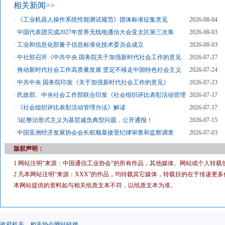
相关新闻>>
·
《工业机器人操作系统性能测试规范》团体标准征集意见
2026-08-04
·
中国代表团完成2027年世界无线电通信大会亚太区第三次筹
2026-08-03
·
工业和信息化部量子信息标准化技术委员会成立
2026-08-03
·
中社部召开《中共中央 国务院关于加强新时代社会工作的意见
2026-07-27
·
推动新时代社会工作高质量发展 坚定不移走中国特色社会主义
2026-07-24
·
中共中央 国务院印发《关于加强新时代社会工作的意见》
2026-07-23
·
民政部、中央社会工作部联合印发《社会组织评比表彰活动管理
2026-07-17
·
《社会组织评比表彰活动管理办法》解读
2026-07-17
·
3起整治形式主义为基层减负典型问题，公开通报！
2026-07-15
·
中国亚洲经济发展协会会长权顺基接受纪律审查和监察调查
2026-07-03
版权声明：
1 网站注明“来源：中国通信工业协会”的所有作品，其他媒体、网站或个人转载
2 凡本网站注明“来源：XXX”的作品，均转载其它媒体，转载目的在于传递
本网站提供的资料如与相关纸质文本不符，以纸质文本为准。
政府机关，相关协会网站链接