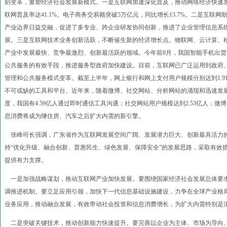
刻变革，重塑经济社会发展新模式。一是互联网加速深化普及，推动网络经济快速发
联网普及率达41.1%。电子商务交易额突破5万亿元，同比增长13.7%。二是互
产业边界日益交融，促进了多专业、跨企业研发协同创新，推进了企业管理信息系
展。三是互联网技术业务创新活跃，不断催生新的经济增长点。物联网、云计算、
产业中发展最快、竞争最激烈、创新最活跃的领域。今年前8月，我国智能手机出货量达
公共服务的有效手段，推进服务型政府加快建设。目前，互联网已广泛运用到政府
管理和公共服务模式变革。截至上半年，网上银行和网上支付用户规模分别达到1.91
不可或缺的工具和平台。近年来，随着微博、社交网站、分析网站的涌现和迅速发展
度，我国有4.59亿人通过即时通信工具沟通；社交网站用户规模达到2.53亿人；微
息消费将成为继住房、汽车之后扩大内需的新引擎。
张峰司长强调，广东省作为互联网发展空间广阔、发展潜力巨大、创新最具活力
持“优化升级、融合创新、普惠民生、绿色发展、保障安全”的发展思路，采取有效
提供有力支撑。
一是加强战略谋划，推动互联网产业加快发展。要围绕国家经济社会发展总体要
调推进机制。要立足应用引领，加快下一代信息基础设施建设，力争在全球产业格
业务应用，推动融合发展，有效带动社会投资和信息消费增长，为扩大内需特别是
二是突破关键技术，推动创新能力快速提升。要完善以企业为主体、市场为导向