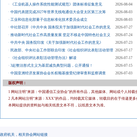
·
《工业机器人操作系统性能测试规范》团体标准征集意见
2026-08-04
·
中国代表团完成2027年世界无线电通信大会亚太区第三次筹
2026-08-03
·
工业和信息化部量子信息标准化技术委员会成立
2026-08-03
·
中社部召开《中共中央 国务院关于加强新时代社会工作的意见
2026-07-27
·
推动新时代社会工作高质量发展 坚定不移走中国特色社会主义
2026-07-24
·
中共中央 国务院印发《关于加强新时代社会工作的意见》
2026-07-23
·
民政部、中央社会工作部联合印发《社会组织评比表彰活动管理
2026-07-17
·
《社会组织评比表彰活动管理办法》解读
2026-07-17
·
3起整治形式主义为基层减负典型问题，公开通报！
2026-07-15
·
中国亚洲经济发展协会会长权顺基接受纪律审查和监察调查
2026-07-03
版权声明：
1 网站注明“来源：中国通信工业协会”的所有作品，其他媒体、网站或个人转载
2 凡本网站注明“来源：XXX”的作品，均转载其它媒体，转载目的在于传递
本网站提供的资料如与相关纸质文本不符，以纸质文本为准。
政府机关，相关协会网站链接