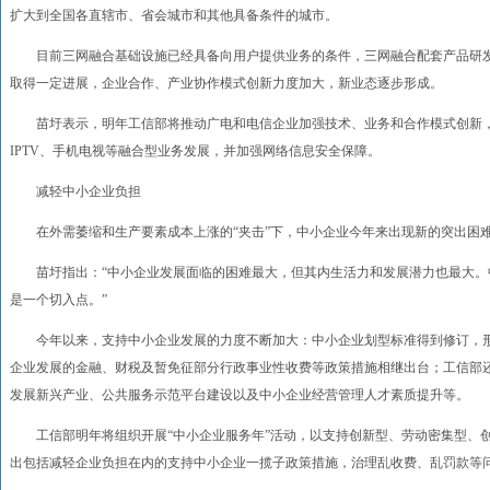
扩大到全国各直辖市、省会城市和其他具备条件的城市。
目前三网融合基础设施已经具备向用户提供业务的条件，三网融合配套产品研发
取得一定进展，企业合作、产业协作模式创新力度加大，新业态逐步形成。
苗圩表示，明年工信部将推动广电和电信企业加强技术、业务和合作模式创新，
IPTV、手机电视等融合型业务发展，并加强网络信息安全保障。
减轻中小企业负担
在外需萎缩和生产要素成本上涨的“夹击”下，中小企业今年来出现新的突出困
苗圩指出：“中小企业发展面临的困难最大，但其内生活力和发展潜力也最大。
是一个切入点。”
今年以来，支持中小企业发展的力度不断加大：中小企业划型标准得到修订，形
企业发展的金融、财税及暂免征部分行政事业性收费等政策措施相继出台；工信部
发展新兴产业、公共服务示范平台建设以及中小企业经营管理人才素质提升等。
工信部明年将组织开展“中小企业服务年”活动，以支持创新型、劳动密集型、创
出包括减轻企业负担在内的支持中小企业一揽子政策措施，治理乱收费、乱罚款等