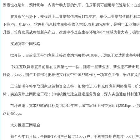
因素也在增加，预计明年，内需带动力强的汽车、住房消费可能延续低速增长；企
在复杂的形势下，规模以上工业增加值增长11%左右、单位工业增加值能耗和二
下降7%、电信业、软件和信息技术服务业收入增长6%和28%左右，是明年工业和
升级、培育发展战略性新兴产业、改善中小企业生存环境等8个领域为着力点，稳
实施宽带中国战略
据介绍，目前我国平均宽带连接速度约为每秒钟100Kb，远低于发达国家每秒钟约
“我国互联网带宽目前排在世界第七十一位，随着一些新业务、新业态不断出现，
圩说，为此，明年工信部将把推进实施宽带中国战略作为一项重点工作，争取在提
工信部明年将争取国家政策和资金支持，加快推进3G和光纤宽带网络发展，扩
标，实施宽带上网提速工程；并继续推动建立普遍服务资金，深入实施通信村村通
苗圩透露，宽带战略的目标是到2015年末，城市家庭上网带宽达到20Mbps，
达到4Mbps。
大力推进三网融合
截至今年11月底，全国IPTV用户已超过1100万户，手机视频用户超过4000