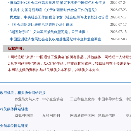
·
推动新时代社会工作高质量发展 坚定不移走中国特色社会主义
2026-07-24
·
中共中央 国务院印发《关于加强新时代社会工作的意见》
2026-07-23
·
民政部、中央社会工作部联合印发《社会组织评比表彰活动管理
2026-07-17
·
《社会组织评比表彰活动管理办法》解读
2026-07-17
·
3起整治形式主义为基层减负典型问题，公开通报！
2026-07-15
·
中国亚洲经济发展协会会长权顺基接受纪律审查和监察调查
2026-07-03
版权声明：
1 网站注明“来源：中国通信工业协会”的所有作品，其他媒体、网站或个人转载
2 凡本网站注明“来源：XXX”的作品，均转载其它媒体，转载目的在于传递
本网站提供的资料如与相关纸质文本不符，以纸质文本为准。
政府机关，相关协会网站链接
职业能力与人才
中小企业协会
工业和信息化部
中国半导体行业
中
评价
相关媒体网站链接
RFID中国网
互联网周刊
网络通信中国网
慧聪通信网
赛
会员单位网站链接