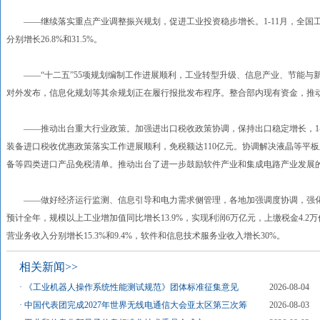
——继续落实重点产业调整振兴规划，促进工业投资稳步增长。1-11月，全国工业投
分别增长26.8%和31.5%。
——“十二五”55项规划编制工作进展顺利，工业转型升级、信息产业、节能与新
对外发布，信息化规划等其余规划正在履行报批发布程序。整合部内现有资金，推
——推动出台重大行业政策。加强进出口税收政策协调，保持出口稳定增长，1-11
装备进口税收优惠政策落实工作进展顺利，免税额达110亿元。协调解决液晶等平
备等四类进口产品免税清单。推动出台了进一步鼓励软件产业和集成电路产业发展
——做好经济运行监测、信息引导和电力需求侧管理，各地加强调度协调，强化
预计全年，规模以上工业增加值同比增长13.9%，实现利润6万亿元，上缴税金4.2
营业务收入分别增长15.3%和9.4%，软件和信息技术服务业收入增长30%。
相关新闻>>
·
《工业机器人操作系统性能测试规范》团体标准征集意见
2026-08-04
·
中国代表团完成2027年世界无线电通信大会亚太区第三次筹
2026-08-03