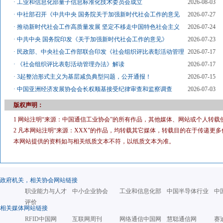
·
工业和信息化部量子信息标准化技术委员会成立
2026-08-03
·
中社部召开《中共中央 国务院关于加强新时代社会工作的意见
2026-07-27
·
推动新时代社会工作高质量发展 坚定不移走中国特色社会主义
2026-07-24
·
中共中央 国务院印发《关于加强新时代社会工作的意见》
2026-07-23
·
民政部、中央社会工作部联合印发《社会组织评比表彰活动管理
2026-07-17
·
《社会组织评比表彰活动管理办法》解读
2026-07-17
·
3起整治形式主义为基层减负典型问题，公开通报！
2026-07-15
·
中国亚洲经济发展协会会长权顺基接受纪律审查和监察调查
2026-07-03
版权声明：
1 网站注明“来源：中国通信工业协会”的所有作品，其他媒体、网站或个人转载
2 凡本网站注明“来源：XXX”的作品，均转载其它媒体，转载目的在于传递
本网站提供的资料如与相关纸质文本不符，以纸质文本为准。
政府机关，相关协会网站链接
职业能力与人才
中小企业协会
工业和信息化部
中国半导体行业
中
评价
相关媒体网站链接
RFID中国网
互联网周刊
网络通信中国网
慧聪通信网
赛