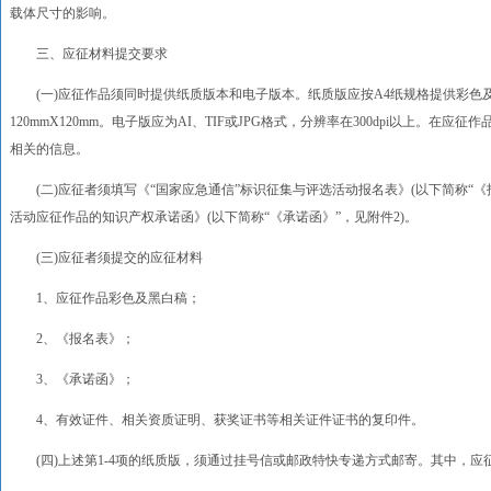
载体尺寸的影响。
三、应征材料提交要求
(一)应征作品须同时提供纸质版本和电子版本。纸质版应按A4纸规格提供彩色
120mmX120mm。电子版应为AI、TIF或JPG格式，分辨率在300dpi以上。在
相关的信息。
(二)应征者须填写《“国家应急通信”标识征集与评选活动报名表》(以下简称“《报
活动应征作品的知识产权承诺函》(以下简称“《承诺函》”，见附件2)。
(三)应征者须提交的应征材料
1、应征作品彩色及黑白稿；
2、《报名表》；
3、《承诺函》；
4、有效证件、相关资质证明、获奖证书等相关证件证书的复印件。
(四)上述第1-4项的纸质版，须通过挂号信或邮政特快专递方式邮寄。其中，应