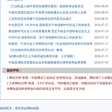
·
《工业机器人操作系统性能测试规范》团体标准征集意见
2026-08-04
·
中国代表团完成2027年世界无线电通信大会亚太区第三次筹
2026-08-03
·
工业和信息化部量子信息标准化技术委员会成立
2026-08-03
·
中社部召开《中共中央 国务院关于加强新时代社会工作的意见
2026-07-27
·
推动新时代社会工作高质量发展 坚定不移走中国特色社会主义
2026-07-24
·
中共中央 国务院印发《关于加强新时代社会工作的意见》
2026-07-23
·
民政部、中央社会工作部联合印发《社会组织评比表彰活动管理
2026-07-17
·
《社会组织评比表彰活动管理办法》解读
2026-07-17
·
3起整治形式主义为基层减负典型问题，公开通报！
2026-07-15
·
中国亚洲经济发展协会会长权顺基接受纪律审查和监察调查
2026-07-03
版权声明：
1 网站注明“来源：中国通信工业协会”的所有作品，其他媒体、网站或个人转载
2 凡本网站注明“来源：XXX”的作品，均转载其它媒体，转载目的在于传递
本网站提供的资料如与相关纸质文本不符，以纸质文本为准。
政府机关，相关协会网站链接