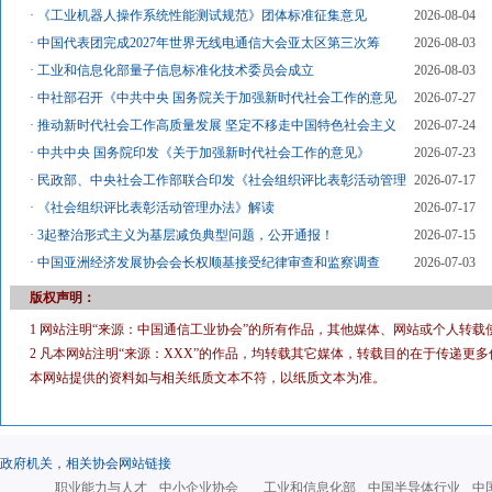
·
《工业机器人操作系统性能测试规范》团体标准征集意见
2026-08-04
·
中国代表团完成2027年世界无线电通信大会亚太区第三次筹
2026-08-03
·
工业和信息化部量子信息标准化技术委员会成立
2026-08-03
·
中社部召开《中共中央 国务院关于加强新时代社会工作的意见
2026-07-27
·
推动新时代社会工作高质量发展 坚定不移走中国特色社会主义
2026-07-24
·
中共中央 国务院印发《关于加强新时代社会工作的意见》
2026-07-23
·
民政部、中央社会工作部联合印发《社会组织评比表彰活动管理
2026-07-17
·
《社会组织评比表彰活动管理办法》解读
2026-07-17
·
3起整治形式主义为基层减负典型问题，公开通报！
2026-07-15
·
中国亚洲经济发展协会会长权顺基接受纪律审查和监察调查
2026-07-03
版权声明：
1 网站注明“来源：中国通信工业协会”的所有作品，其他媒体、网站或个人转载
2 凡本网站注明“来源：XXX”的作品，均转载其它媒体，转载目的在于传递
本网站提供的资料如与相关纸质文本不符，以纸质文本为准。
政府机关，相关协会网站链接
职业能力与人才
中小企业协会
工业和信息化部
中国半导体行业
中