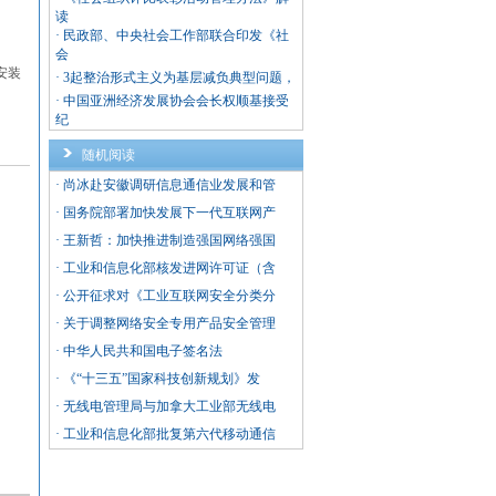
读
·
民政部、中央社会工作部联合印发《社
会
安装
·
3起整治形式主义为基层减负典型问题，
·
中国亚洲经济发展协会会长权顺基接受
纪
随机阅读
·
尚冰赴安徽调研信息通信业发展和管
·
国务院部署加快发展下一代互联网产
·
王新哲：加快推进制造强国网络强国
·
工业和信息化部核发进网许可证（含
·
公开征求对《工业互联网安全分类分
·
关于调整网络安全专用产品安全管理
·
中华人民共和国电子签名法
·
《“十三五”国家科技创新规划》发
·
无线电管理局与加拿大工业部无线电
·
工业和信息化部批复第六代移动通信