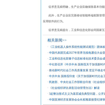
征求意见稿明确，生产企业应确保除基本功能软
此外，生产企业应完善移动智能终端权限管理机
应用软件的行为。
征求意见稿提出，工业和信息化部会同国家互联
相关新闻>>
·
《工业机器人操作系统性能测试规范》团体
·
中国代表团完成2027年世界无线电通信大会
·
工业和信息化部量子信息标准化技术委员会
·
中社部召开《中共中央 国务院关于加强新时
·
推动新时代社会工作高质量发展 坚定不移走
·
中共中央 国务院印发《关于加强新时代社会
·
民政部、中央社会工作部联合印发《社会组
·
《社会组织评比表彰活动管理办法》解读
·
3起整治形式主义为基层减负典型问题，公开
·
中国亚洲经济发展协会会长权顺基接受纪律