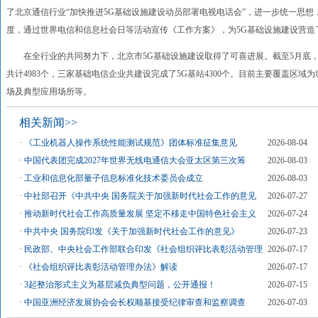
了北京通信行业“加快推进5G基础设施建设动员部署电视电话会”，进一步统一思
度，通过世界电信和信息社会日等活动宣传《工作方案》，为5G基础设施建设营造
在全行业的共同努力下，北京市5G基础设施建设取得了可喜进展。截至5月底，
共计4983个，三家基础电信企业共建设完成了5G基站4300个。目前主要覆盖区
场及典型应用场所等。
相关新闻>>
·
《工业机器人操作系统性能测试规范》团体标准征集意见
2026-08-04
·
中国代表团完成2027年世界无线电通信大会亚太区第三次筹
2026-08-03
·
工业和信息化部量子信息标准化技术委员会成立
2026-08-03
·
中社部召开《中共中央 国务院关于加强新时代社会工作的意见
2026-07-27
·
推动新时代社会工作高质量发展 坚定不移走中国特色社会主义
2026-07-24
·
中共中央 国务院印发《关于加强新时代社会工作的意见》
2026-07-23
·
民政部、中央社会工作部联合印发《社会组织评比表彰活动管理
2026-07-17
·
《社会组织评比表彰活动管理办法》解读
2026-07-17
·
3起整治形式主义为基层减负典型问题，公开通报！
2026-07-15
·
中国亚洲经济发展协会会长权顺基接受纪律审查和监察调查
2026-07-03