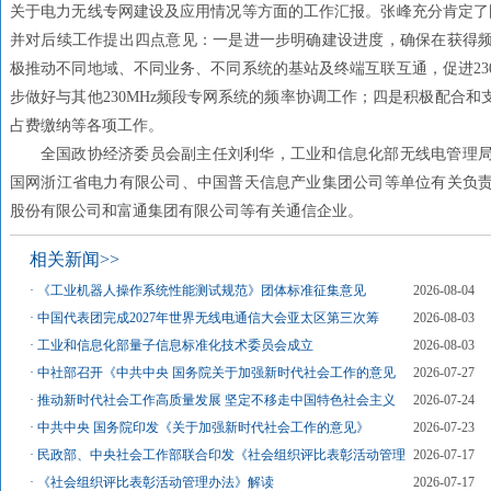
关于电力无线专网建设及应用情况等方面的工作汇报。张峰充分肯定了国
并对后续工作提出四点意见：一是进一步明确建设进度，确保在获得
极推动不同地域、不同业务、不同系统的基站及终端互联互通，促进23
步做好与其他230MHz频段专网系统的频率协调工作；四是积极配合
占费缴纳等各项工作。
全国政协经济委员会副主任刘利华，工业和信息化部无线电管理
国网浙江省电力有限公司、中国普天信息产业集团公司等单位有关负
股份有限公司和富通集团有限公司等有关通信企业。
相关新闻>>
·
《工业机器人操作系统性能测试规范》团体标准征集意见
2026-08-04
·
中国代表团完成2027年世界无线电通信大会亚太区第三次筹
2026-08-03
·
工业和信息化部量子信息标准化技术委员会成立
2026-08-03
·
中社部召开《中共中央 国务院关于加强新时代社会工作的意见
2026-07-27
·
推动新时代社会工作高质量发展 坚定不移走中国特色社会主义
2026-07-24
·
中共中央 国务院印发《关于加强新时代社会工作的意见》
2026-07-23
·
民政部、中央社会工作部联合印发《社会组织评比表彰活动管理
2026-07-17
·
《社会组织评比表彰活动管理办法》解读
2026-07-17