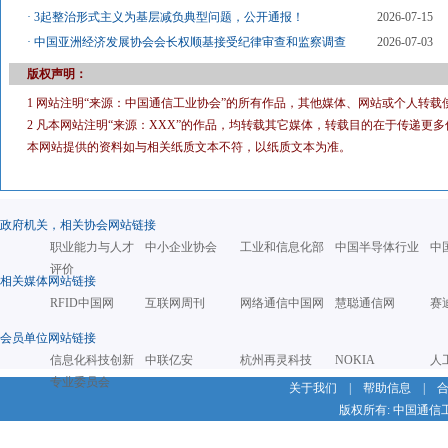
·
3起整治形式主义为基层减负典型问题，公开通报！
2026-07-15
·
中国亚洲经济发展协会会长权顺基接受纪律审查和监察调查
2026-07-03
版权声明：
1 网站注明“来源：中国通信工业协会”的所有作品，其他媒体、网站或个人转载
2 凡本网站注明“来源：XXX”的作品，均转载其它媒体，转载目的在于传递
本网站提供的资料如与相关纸质文本不符，以纸质文本为准。
政府机关，相关协会网站链接
职业能力与人才
中小企业协会
工业和信息化部
中国半导体行业
中
评价
相关媒体网站链接
RFID中国网
互联网周刊
网络通信中国网
慧聪通信网
赛
会员单位网站链接
信息化科技创新
中联亿安
杭州再灵科技
NOKIA
人
专业委员会
关于我们
|
帮助信息
|
版权所有: 中国通信