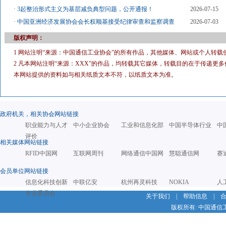
·
3起整治形式主义为基层减负典型问题，公开通报！
2026-07-15
·
中国亚洲经济发展协会会长权顺基接受纪律审查和监察调查
2026-07-03
版权声明：
1 网站注明“来源：中国通信工业协会”的所有作品，其他媒体、网站或个人转载
2 凡本网站注明“来源：XXX”的作品，均转载其它媒体，转载目的在于传递
本网站提供的资料如与相关纸质文本不符，以纸质文本为准。
政府机关，相关协会网站链接
职业能力与人才
中小企业协会
工业和信息化部
中国半导体行业
中
评价
相关媒体网站链接
RFID中国网
互联网周刊
网络通信中国网
慧聪通信网
赛
会员单位网站链接
信息化科技创新
中联亿安
杭州再灵科技
NOKIA
人
专业委员会
关于我们
|
帮助信息
|
版权所有: 中国通信