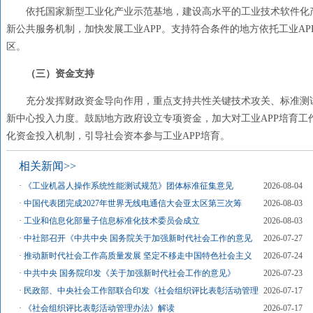
依托国家新型工业化产业示范基地，建设高水平的工业技术软件化
新公共服务机制，加快发展工业
APP。支持符合条件的地方依托工业A
区。
（三）资金支持
充分发挥财政资金导向作用，重点支持共性关键技术攻关、标准测
新中心投入力度。鼓励地方政府设立专项资金，加大对工业
APP培育
化资金投入机制，引导社会资本参与工业APP培育。
相关新闻>>
·
《工业机器人操作系统性能测试规范》团体标准征集意见
2026-08-04
·
中国代表团完成2027年世界无线电通信大会亚太区第三次筹
2026-08-03
·
工业和信息化部量子信息标准化技术委员会成立
2026-08-03
·
中社部召开《中共中央 国务院关于加强新时代社会工作的意见
2026-07-27
·
推动新时代社会工作高质量发展 坚定不移走中国特色社会主义
2026-07-24
·
中共中央 国务院印发《关于加强新时代社会工作的意见》
2026-07-23
·
民政部、中央社会工作部联合印发《社会组织评比表彰活动管理
2026-07-17
·
《社会组织评比表彰活动管理办法》解读
2026-07-17