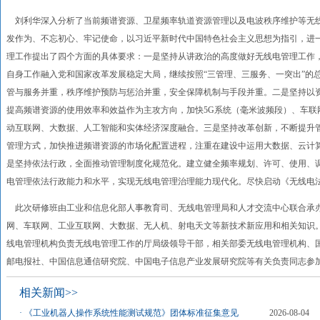
刘利华深入分析了当前频谱资源、卫星频率轨道资源管理以及电波秩序维护等无
发作为、不忘初心、牢记使命，以习近平新时代中国特色社会主义思想为指引，进
理工作提出了四个方面的具体要求：一是坚持从讲政治的高度做好无线电管理工作
自身工作融入党和国家改革发展稳定大局，继续按照“三管理、三服务、一突出”的
管与服务并重，秩序维护预防与惩治并重，安全保障机制与手段并重。二是坚持以
提高频谱资源的使用效率和效益作为主攻方向，加快5G系统（毫米波频段）、车联
动互联网、大数据、人工智能和实体经济深度融合。三是坚持改革创新，不断提升
管理方式，加快推进频谱资源的市场化配置进程，注重在建设中运用大数据、云计
是坚持依法行政，全面推动管理制度化规范化。建立健全频率规划、许可、使用、
电管理依法行政能力和水平，实现无线电管理治理能力现代化。尽快启动《无线电
此次研修班由工业和信息化部人事教育司、无线电管理局和人才交流中心联合承办
网、车联网、工业互联网、大数据、无人机、射电天文等新技术新应用和相关知识
线电管理机构负责无线电管理工作的厅局级领导干部，相关部委无线电管理机构、
邮电报社、中国信息通信研究院、中国电子信息产业发展研究院等有关负责同志参
相关新闻>>
·
《工业机器人操作系统性能测试规范》团体标准征集意见
2026-08-04