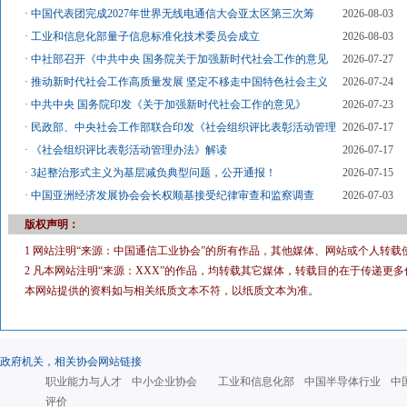
·
中国代表团完成2027年世界无线电通信大会亚太区第三次筹
2026-08-03
·
工业和信息化部量子信息标准化技术委员会成立
2026-08-03
·
中社部召开《中共中央 国务院关于加强新时代社会工作的意见
2026-07-27
·
推动新时代社会工作高质量发展 坚定不移走中国特色社会主义
2026-07-24
·
中共中央 国务院印发《关于加强新时代社会工作的意见》
2026-07-23
·
民政部、中央社会工作部联合印发《社会组织评比表彰活动管理
2026-07-17
·
《社会组织评比表彰活动管理办法》解读
2026-07-17
·
3起整治形式主义为基层减负典型问题，公开通报！
2026-07-15
·
中国亚洲经济发展协会会长权顺基接受纪律审查和监察调查
2026-07-03
版权声明：
1 网站注明“来源：中国通信工业协会”的所有作品，其他媒体、网站或个人转载
2 凡本网站注明“来源：XXX”的作品，均转载其它媒体，转载目的在于传递
本网站提供的资料如与相关纸质文本不符，以纸质文本为准。
政府机关，相关协会网站链接
职业能力与人才
中小企业协会
工业和信息化部
中国半导体行业
中
评价