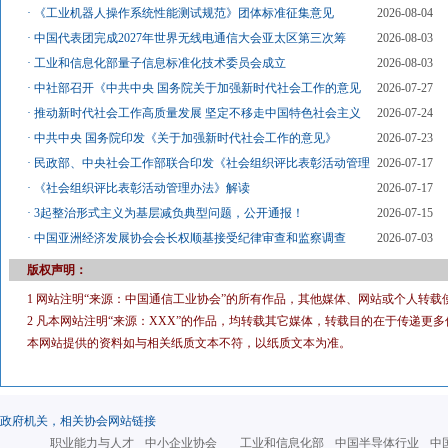
·
《工业机器人操作系统性能测试规范》团体标准征集意见
2026-08-04
·
中国代表团完成2027年世界无线电通信大会亚太区第三次筹
2026-08-03
·
工业和信息化部量子信息标准化技术委员会成立
2026-08-03
·
中社部召开《中共中央 国务院关于加强新时代社会工作的意见
2026-07-27
·
推动新时代社会工作高质量发展 坚定不移走中国特色社会主义
2026-07-24
·
中共中央 国务院印发《关于加强新时代社会工作的意见》
2026-07-23
·
民政部、中央社会工作部联合印发《社会组织评比表彰活动管理
2026-07-17
·
《社会组织评比表彰活动管理办法》解读
2026-07-17
·
3起整治形式主义为基层减负典型问题，公开通报！
2026-07-15
·
中国亚洲经济发展协会会长权顺基接受纪律审查和监察调查
2026-07-03
版权声明：
1 网站注明“来源：中国通信工业协会”的所有作品，其他媒体、网站或个人转载
2 凡本网站注明“来源：XXX”的作品，均转载其它媒体，转载目的在于传递
本网站提供的资料如与相关纸质文本不符，以纸质文本为准。
政府机关，相关协会网站链接
职业能力与人才
中小企业协会
工业和信息化部
中国半导体行业
中