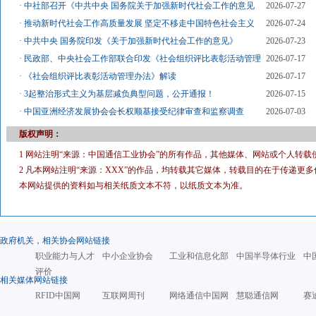
·
中社部召开《中共中央 国务院关于加强新时代社会工作的意见
2026-07-27
·
推动新时代社会工作高质量发展 坚定不移走中国特色社会主义
2026-07-24
·
中共中央 国务院印发《关于加强新时代社会工作的意见》
2026-07-23
·
民政部、中央社会工作部联合印发《社会组织评比表彰活动管理
2026-07-17
·
《社会组织评比表彰活动管理办法》解读
2026-07-17
·
3起整治形式主义为基层减负典型问题，公开通报！
2026-07-15
·
中国亚洲经济发展协会会长权顺基接受纪律审查和监察调查
2026-07-03
版权声明：
1 网站注明“来源：中国通信工业协会”的所有作品，其他媒体、网站或个人转载
2 凡本网站注明“来源：XXX”的作品，均转载其它媒体，转载目的在于传递
本网站提供的资料如与相关纸质文本不符，以纸质文本为准。
政府机关，相关协会网站链接
职业能力与人才
中小企业协会
工业和信息化部
中国半导体行业
中
评价
相关媒体网站链接
RFID中国网
互联网周刊
网络通信中国网
慧聪通信网
赛