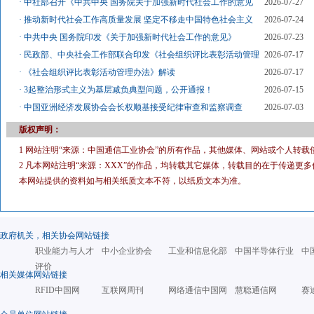
·
中社部召开《中共中央 国务院关于加强新时代社会工作的意见
2026-07-27
·
推动新时代社会工作高质量发展 坚定不移走中国特色社会主义
2026-07-24
·
中共中央 国务院印发《关于加强新时代社会工作的意见》
2026-07-23
·
民政部、中央社会工作部联合印发《社会组织评比表彰活动管理
2026-07-17
·
《社会组织评比表彰活动管理办法》解读
2026-07-17
·
3起整治形式主义为基层减负典型问题，公开通报！
2026-07-15
·
中国亚洲经济发展协会会长权顺基接受纪律审查和监察调查
2026-07-03
版权声明：
1 网站注明“来源：中国通信工业协会”的所有作品，其他媒体、网站或个人转载
2 凡本网站注明“来源：XXX”的作品，均转载其它媒体，转载目的在于传递
本网站提供的资料如与相关纸质文本不符，以纸质文本为准。
政府机关，相关协会网站链接
职业能力与人才
中小企业协会
工业和信息化部
中国半导体行业
中
评价
相关媒体网站链接
RFID中国网
互联网周刊
网络通信中国网
慧聪通信网
赛