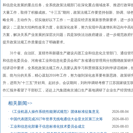
和信息化发展的重点任务，全系统政策法规部门在深化重点领域改革、推进行政审
大量工作，取得了积极成效。“十三五”期间，政策法规工作要坚持创新、协调、绿
略全局，主动作为，切实做好以下工作：一是适应经济发展新形势新要求，进一步
建议；二是加大结构性改革力度，全面深化改革，努力实现中高速增长和迈向中高
方案，解决关系产业发展的深层次问题；四是加快法治政府建设，进一步规范政府
提升政策法规工作质量提出了明确要求。
31个省、自治区、直辖市和新疆生产建设兵团工业和信息化主管部门、通信管
和信息化委员会、河南省工业和信息化委员会和广东省通信管理局分别围绕政策研
结讲话中要求，全系统政策法规工作人员要认真学习和贯彻落实刘利华讲话精神，
面、统与分的关系，精心谋划2016年工作，努力做到深化改革要有新思路、政策
升，进而为“十三五”开好局、起好步。会议期间，刘利华调研考察了江苏国家级互
作汇报并看望了干部职工，还赴上汽集团南京浦口生产基地调研了企业生产经营情
相关新闻>>
·
《工业机器人操作系统性能测试规范》团体标准征集意见
2026-08-04
·
中国代表团完成2027年世界无线电通信大会亚太区第三次筹
2026-08-03
·
工业和信息化部量子信息标准化技术委员会成立
2026-08-03