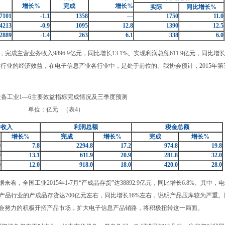
增长
%
完
成
增长
%
实
际
同比增长
%
7101
-1.1
1358
—
1750
11.0
4213
-0.9
1095
12.8
1390
12.5
2889
-1.4
263
6.1
338
6.0
营业务收入9896.9亿元，同比增长13.1%。实现利润总额611.9亿元，同比增长2
信设备行业的经济效益，在电子信息产业各行业中，是处于前位的。我协会预计，2015年
设备工业1—6主要效益指标完成情况及三季度预测
单位：亿元
（表4）
务收入
利润总额
税金总额
增长
%
完成
增长
%
完成
增长
%
0
7.8
2294.8
17.2
974.8
19.8
9
13.1
611.9
20.9
281.8
32.0
0
12.0
918.0
18.0
420.0
28.0
国工业2015年1-7月“产成品存货”达38892.9亿元，同比增长6.8%。其中，
设备产品行业的产成品存货达700亿元左右，同比增长16%左右，说明产品压库较为严重
面会努力的积极开拓产品市场，扩大电子信息产品销路，将积极扭转这一局面。