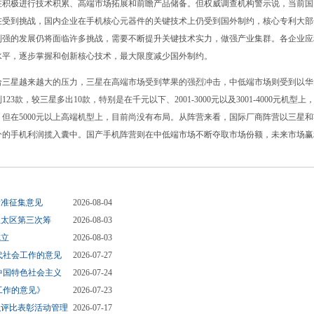
极进行技术积累、高端市场拓展和前瞻产品储备。但权威调查机构警示说，当前国
在受到挑战，国内企业在手机核心元器件的关键技术上仍受到国外制约，核心专利大部
到强的发展仍将面临许多挑战，需要不断提升关键技术实力，做强产业集群。各企业应
水平，逐步掌握和创新核心技术，最大限度减少国外制约。
星越来越大的压力，三星在高端市场受到苹果的强烈冲击，中低端市场则受到以华
，较三星多出10款，特别是在千元以下、2001-3000元以及3001-4000元机型上
但在5000元以上高端机型上，目前尚没有布局。从阵营来看，国际厂商阵营以三星
分的手机利润揽入囊中。国产手机阵营则在中低端市场不断夺取市场份额，未来市场赢
标准征集意见
2026-08-04
亚太区第三次筹
2026-08-03
成立
2026-08-03
代社会工作的意见
2026-07-27
中国特色社会主义
2026-07-24
工作的意见》
2026-07-23
织评比表彰活动管理
2026-07-17