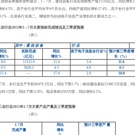
掌握的资料显示，1－7月，通信设备行业实现销售产值11516亿元，同比增长11
长4.5%，高于全行业平均水平4个百分点。内销产值同比增长17.4%，高于全行业平
9.1%，位居各行业第二。继续作为拉动电子信息产业增长的主要动力之一。
工业行业
2015
年
1
—
7
月主要指标完成情况及三季度预测
（表1）
其中：通 信 设 备
行 业
同比
实际完成
同比
高于电子信息全行业
%
预计第三季度增
增长
%
（亿元）
增长
%
长（
%）
8.0
11515.9
11.4
3.4
11.6
0.5
5020.2
4.5
4.0
6.5
15.4
—
17.4
2.0
18.0
行业生产手机90479.3万台，同比下降2.7%；移动通信基站15380.5万信道，
89.1万部，同比下降12.8%。电话单机6593万部，同比增长0.1%。
工业行业
2015
年
1-7
月主要产品产量及三季度预测
（表2）
1-7
月
同比
预计三季度产
量
完成产量
增长
%