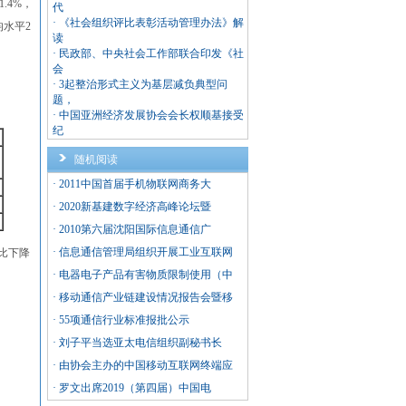
.4%，
代
·
《社会组织评比表彰活动管理办法》解
均水平2
读
·
民政部、中央社会工作部联合印发《社
会
·
3起整治形式主义为基层减负典型问
题，
·
中国亚洲经济发展协会会长权顺基接受
纪
随机阅读
·
2011中国首届手机物联网商务大
·
2020新基建数字经济高峰论坛暨
·
2010第六届沈阳国际信息通信广
·
信息通信管理局组织开展工业互联网
同比下降
·
电器电子产品有害物质限制使用（中
·
移动通信产业链建设情况报告会暨移
·
55项通信行业标准报批公示
·
刘子平当选亚太电信组织副秘书长
·
由协会主办的中国移动互联网终端应
·
罗文出席2019（第四届）中国电