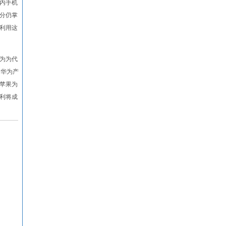
内手机
分仍掌
利用这
为为代
，华为产
和苹果为
利将成