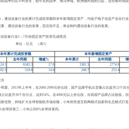
战争仍在不时发生，如中东的战争、俄乌争端、欧洲难民朝的凸起，这些都对我国
，通信设备行业的累计完成投资额和本年新增固定资产，均低于电子信息产业全行业
况看，通信设备行业的发展，恐后劲不足，将会制约通信设备行业的发展。
通信设备行业1—7月份固定资产投资完成情况
单位：亿元
（表5）
本年累计完成投资额
本年新增固定资产
去年同期
增减
%
本年累计
去年同期
增
24.1
6345.3
17.0
3381.5
2774.9
592.3
519.8
14.0
268.7
253.4
提升
2015年上半年，在2000-2999元价位段，国产品牌手机出货量占比提升22个百
出货量占比提升30个百分点，达到54%。在4000元以上价位段，目前国产品牌占比较低，
创新优势，持续扩大全球智能机市场份额；小米则凭借互联网模式创新和生态模式打造
%全球排第三；小米占到6%全球排第四。