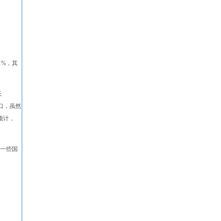
1%，其
长
口，虽然
预计，
亚一些国