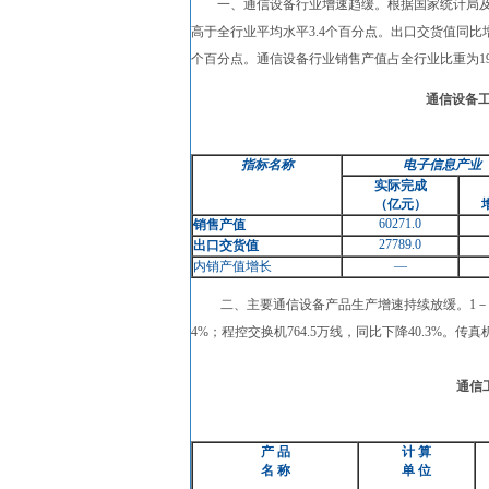
一、通信设备行业增速趋缓。根据国家统计局及我协会
高于全行业平均水平3.4个百分点。出口交货值同比增
个百分点。通信设备行业销售产值占全行业比重为1
通信设备
指标名称
电子信息产业
实际完成
（亿元）
60271.0
销售产值
27789.0
出口交货值
—
内销产值增长
二、主要通信设备产品生产增速持续放缓。1－7月，全
4%；程控交换机764.5万线，同比下降40.3%。传真机
通信
产
品
计 算
名
称
单 位