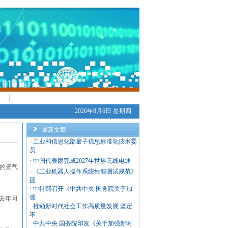
│
2026年8月6日 星期四
最新文章
·
工业和信息化部量子信息标准化技术委
员
·
中国代表团完成2027年世界无线电通
的景气
·
《工业机器人操作系统性能测试规范》
团
·
中社部召开《中共中央 国务院关于加
强
于去年同
·
推动新时代社会工作高质量发展 坚定
不
·
中共中央 国务院印发《关于加强新时