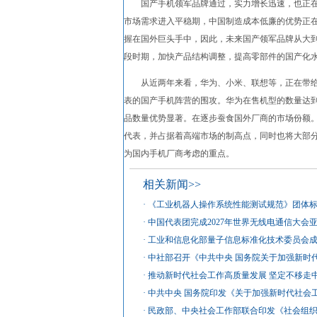
国产手机领军品牌通过，实力增长迅速，也正在积
市场需求进入平稳期，中国制造成本低廉的优势正
握在国外巨头手中，因此，未来国产领军品牌从大
段时期，加快产品结构调整，提高零部件的国产化
从近两年来看，华为、小米、联想等，正在带给三
表的国产手机阵营的围攻。华为在售机型的数量达到123款
品数量优势显著。在逐步蚕食国外厂商的市场份额。
代表，并占据着高端市场的制高点，同时也将大部
为国内手机厂商考虑的重点。
相关新闻>>
·
《工业机器人操作系统性能测试规范》团体
·
中国代表团完成2027年世界无线电通信大会
·
工业和信息化部量子信息标准化技术委员会
·
中社部召开《中共中央 国务院关于加强新时
·
推动新时代社会工作高质量发展 坚定不移走
·
中共中央 国务院印发《关于加强新时代社会
·
民政部、中央社会工作部联合印发《社会组