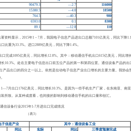
90479.3
—
2.7
116000
15380.5
—4.0
18500
764.5
—40.3
980
6593.0
0.1
8300
89.1
—12.8
110
显示，2015年1－7月，我国电子信息产品进出口总额7101亿美元，同比下降1.
口比重为33.3%。进口2889亿美元，同比下降1.4%。
完成1095亿美元，同比增长12.8%。其中：移动通信手机出口615亿美元，同比增
比增长10.3%。处在主要电子信息出口前五位产品的第一和第四位置。通信设备产品的出
%，占产品出口的四分之一以上。依然是拉动电子信息产业出口增长的主要力量。我协会
势。
7月出口176亿美元，同比增长10.3%。是因为一些手机生产厂家，在东南亚、南
组装所致。从某种成度看，也间接的影响到移动通信手机的出口量和创汇。
通信设备行业2015年1-7月进出口完成情况
（表3）
电子信息产业
其中：通信设备工业
同
比
实
际
同
比
三季度预测完成