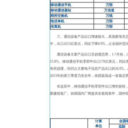
移动通信手机
万部
移动通信基站
万信道
程控交换机
万线
电话单机
万部
传真机
万部
三、通信设备产品出口增速较大，具国家海关总署资料
中，出口4213亿美元，同比下降0.9%，占全国外贸出
通信设备主要产品出口呈趋缓态势，1-7月份，出口
15.8%。移动通信手机零部件出口176亿美元，同
有所趋缓，但仍占主要电子信息产品出口的26.0
2015年的第三季度乃至全年，依然延续这一发展态
在这其中，移动通信手机零部件出口增长较快，1—
家建组装厂。由我国内厂商提供全套组装件，国外
计算
全国
单位
实
际