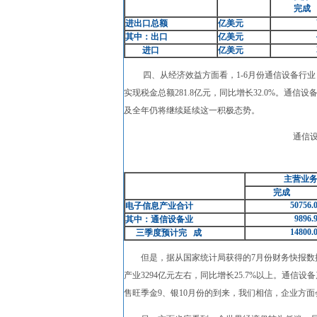
完
成
进出口总额
亿美元
其中：出口
亿美元
进口
亿美元
四、从经济效益方面看，1-6月份通信设备行业，完成主
实现税金总额281.8亿元，同比增长32.0%。通
及全年仍将继续延续这一积极态势。
通信
主营业
完成
50756.
电子信息产业合计
9896.
其中：通信设备业
14800.
三季度预计完
成
但是，据从国家统计局获得的7月份财务快报数据来看，全
产业3294亿元左右，同比增长25.7%以上。通信
售旺季金9、银10月份的到来，我们相信，企业方