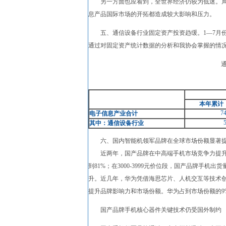
另一方面也应看到，全世界经济仍较为低迷。局部
息产品国际市场的开拓都造成较大影响和压力。
五、通信设备行业固定资产投资趋缓。1—7月份
通过对固定资产统计数据的分析和我协会掌握的情
本年累计
74
电子信息产业合计
其中：通信设备行业
六、国内智能机领军品牌在全球市场份额显著
近两年，国产品牌在中高端手机市场竞争力提升明显。
到81%；在3000-3999元价位段，国产品牌手机
升。近几年，华为凭借海思芯片、人机交互等技术
提升品牌影响力和市场份额。华为占到市场份额的9
国产品牌手机核心器件关键技术仍受国外制约