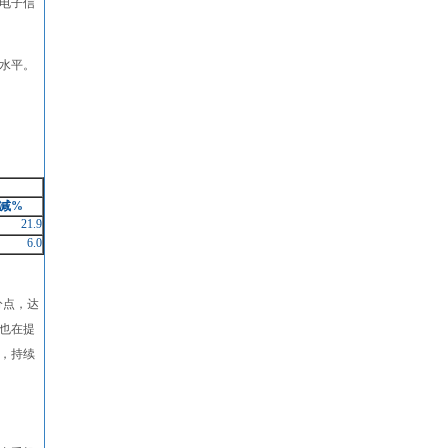
电子信
水平。
减
%
21.9
6.0
分点，达
但也在提
，持续