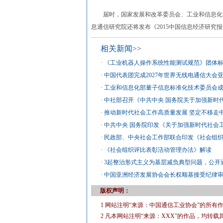
届时，国家发展和改革委员会、工业和信息化部
息通信研究院还将发布《2015中国信息经济研究
相关新闻>>
·
《工业机器人操作系统性能测试规范》团体
·
中国代表团完成2027年世界无线电通信大会
·
工业和信息化部量子信息标准化技术委员会
·
中社部召开《中共中央 国务院关于加强新时
·
推动新时代社会工作高质量发展 坚定不移走
·
中共中央 国务院印发《关于加强新时代社会
·
民政部、中央社会工作部联合印发《社会组
·
《社会组织评比表彰活动管理办法》解读
·
3起整治形式主义为基层减负典型问题，公开
·
中国亚洲经济发展协会会长权顺基接受纪律
版权声明：
1 网站注明“来源：中国通信工业协会”的所
2 凡本网站注明“来源：XXX”的作品，均