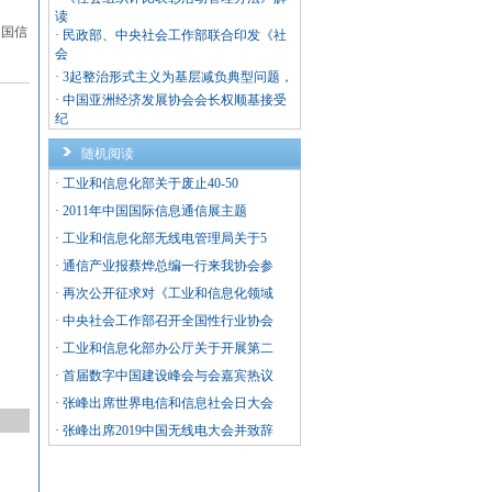
读
中国信
·
民政部、中央社会工作部联合印发《社
会
·
3起整治形式主义为基层减负典型问题，
·
中国亚洲经济发展协会会长权顺基接受
纪
随机阅读
·
工业和信息化部关于废止40-50
·
2011年中国国际信息通信展主题
·
工业和信息化部无线电管理局关于5
·
通信产业报蔡烨总编一行来我协会参
·
再次公开征求对《工业和信息化领域
·
中央社会工作部召开全国性行业协会
·
工业和信息化部办公厅关于开展第二
·
首届数字中国建设峰会与会嘉宾热议
·
张峰出席世界电信和信息社会日大会
·
张峰出席2019中国无线电大会并致辞