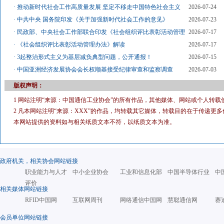
·
推动新时代社会工作高质量发展 坚定不移走中国特色社会主义
2026-07-24
·
中共中央 国务院印发《关于加强新时代社会工作的意见》
2026-07-23
·
民政部、中央社会工作部联合印发《社会组织评比表彰活动管理
2026-07-17
·
《社会组织评比表彰活动管理办法》解读
2026-07-17
·
3起整治形式主义为基层减负典型问题，公开通报！
2026-07-15
·
中国亚洲经济发展协会会长权顺基接受纪律审查和监察调查
2026-07-03
版权声明：
1 网站注明“来源：中国通信工业协会”的所有作品，其他媒体、网站或个人转载
2 凡本网站注明“来源：XXX”的作品，均转载其它媒体，转载目的在于传递
本网站提供的资料如与相关纸质文本不符，以纸质文本为准。
政府机关，相关协会网站链接
职业能力与人才
中小企业协会
工业和信息化部
中国半导体行业
中
评价
相关媒体网站链接
RFID中国网
互联网周刊
网络通信中国网
慧聪通信网
赛
会员单位网站链接