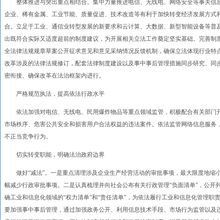
整体推进与突出重点相结合。集中力量推进电信、无线电、网络安全等事关信息
企业、稀有金属、工业节能、质量促进、技术改造等有利于加快转变经济发展方式
合。立足于工业、通信业转型发展的新要求和云计算、大数据、新型智能设备等普
出既符合实际又适度超前的制度建议，为开展相关立法工作奠定坚实基础。完善制
全法律法规规章草案公开征求意见和意见采纳情况反馈机制，确保立法体现行业特
改革涉及的法律法规修订，配套法律制度建设以及事中事后管理措施同步研究、同
密衔接、确保改革在法治框架内进行。
严格规范执法，提高依法行政水平
依法加强对电信、无线电、民用爆炸物品等重点领域监管，积极配合有关部门开
市场秩序、危害公共安全和损害用户合法权益的违法案件。依法监管网络信息服务
不正当竞争行为。
切实转变职能，明确法治政府边界
做好“减法”。一是重点清理涉及企业生产经营活动的审批事项，最大限度地缩小
幅减少行政审批事项。二是认真梳理并向社会公布有关行政管理“负面清单”，公开
确工业和信息化领域的“权力清单”和“责任清单”，为依法履行工业和信息化管理职
要加强事中事后管理，通过加强政务公开、利用信息技术手段、市场行为监管以及