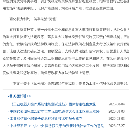
承担的资质资格类事项，要加快制定相关标准和监督检查制度，指导督促行业协会
用市场和法治的手段，化解产能过剩，淘汰落后产能，推进企业兼并重组。
强化权力制约，筑牢法治“篱笆”
在行政决策环节，进一步健全工业和信息化重大事项行政决策规则，把公众参与
为重大行政决策的法定程序。落实重大决策终身责任追究制度和责任倒查机制，严
的责任。积极推行政府法律顾问制度，保证法律顾问在制定重大行政决策中发挥积
更，该确认违法的确认违法。积极配合、支持人民法院行使审判权，自觉履行人民
众监督渠道，及时回应社会对工业和信息化管理工作的意见和建议。在队伍建设环
大党员干部树立法治思维，提高自觉运用法治方式推动工业发展、维护国家网络和信
度依法查处和惩治腐败，确保行政权力在法治轨道上运行。
（本文刊登于《紫光阁》杂志2014年第12期，作者为工业和信息化部党组书记
相关新闻>>
·
《工业机器人操作系统性能测试规范》团体标准征集意见
2026-08-04
·
中国代表团完成2027年世界无线电通信大会亚太区第三次筹
2026-08-03
·
工业和信息化部量子信息标准化技术委员会成立
2026-08-03
·
中社部召开《中共中央 国务院关于加强新时代社会工作的意见
2026-07-27