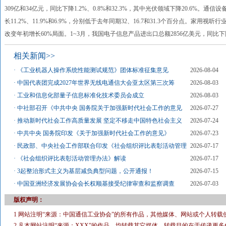
309亿和34亿元，同比下降1.2%、0.8%和32.3%，其中光伏领域下降20.6%
长11.2%、11.9%和6.9%，分别低于去年同期32、16.7和31.3个百分点。家用视听
改变年初增长60%局面。1~3月，我国电子信息产品进出口总额2856亿美元，同比下降
相关新闻>>
·
《工业机器人操作系统性能测试规范》团体标准征集意见
2026-08-04
·
中国代表团完成2027年世界无线电通信大会亚太区第三次筹
2026-08-03
·
工业和信息化部量子信息标准化技术委员会成立
2026-08-03
·
中社部召开《中共中央 国务院关于加强新时代社会工作的意见
2026-07-27
·
推动新时代社会工作高质量发展 坚定不移走中国特色社会主义
2026-07-24
·
中共中央 国务院印发《关于加强新时代社会工作的意见》
2026-07-23
·
民政部、中央社会工作部联合印发《社会组织评比表彰活动管理
2026-07-17
·
《社会组织评比表彰活动管理办法》解读
2026-07-17
·
3起整治形式主义为基层减负典型问题，公开通报！
2026-07-15
·
中国亚洲经济发展协会会长权顺基接受纪律审查和监察调查
2026-07-03
版权声明：
1 网站注明“来源：中国通信工业协会”的所有作品，其他媒体、网站或个人转载
2 凡本网站注明“来源：XXX”的作品，均转载其它媒体，转载目的在于传递