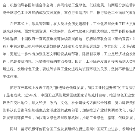
会，积极倡导各国加强合作交流，共同推动工业绿色、低碳发展。前两届分别在菲
绕全球绿色工业发展的成功实践案例、重点行业清洁生产、推行绿色工业面临的政
在开幕式上，陈昌智强调，在人类社会历史进程中，工业化发展做出了巨大贡献
越来越尖锐。面对能源资源、环境保护、应对气候变化的巨大挑战，世界各国积极
战略选择。中国政府一直高度重视可持续发展问题，积极响应联合国《里约宣言》和《
程》中首次提出把可持续发展战略纳入经济社会发展长远规划；本世纪初，又明确提出
年，更是进一步作出加强生态文明建设战略部署。陈昌智表示，工业是经济社会发
任，也是资源消耗、污染物排放的重点领域。因此，工业绿色发展直接关系到人类
展进程。发展绿色工业，要统筹协调工业化进程与资源环境的关系，坚持不断推进
主体作用。
苗圩在开幕式上发表了题为“推进绿色低碳发展，加快工业转型升级”的主旨演讲
了显著成就。近5年来，中国工业系统紧紧围绕国家节能减排目标，推进绿色工业
设放在突出地位，融入经济、政治、文化、社会建设各方面和全过程，努力建设美
统将认真贯彻落实加强生态文明建设的战略部署，加快推进产业结构调整优化，提
发展节能环保产业，加快建立绿色发展政策机制，推动工业绿色、循环、低碳发展
同时，苗圩积极评价联合国工业发展组织在促进发展中国家工业进步、发展绿色