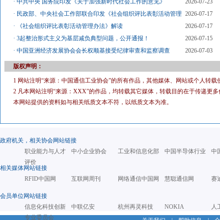
·
中共中央 国务院印发《关于加强新时代社会工作的意见》
2026-07-23
·
民政部、中央社会工作部联合印发《社会组织评比表彰活动管理
2026-07-17
·
《社会组织评比表彰活动管理办法》解读
2026-07-17
·
3起整治形式主义为基层减负典型问题，公开通报！
2026-07-15
·
中国亚洲经济发展协会会长权顺基接受纪律审查和监察调查
2026-07-03
版权声明：
1 网站注明“来源：中国通信工业协会”的所有作品，其他媒体、网站或个人转载
2 凡本网站注明“来源：XXX”的作品，均转载其它媒体，转载目的在于传递
本网站提供的资料如与相关纸质文本不符，以纸质文本为准。
政府机关，相关协会网站链接
职业能力与人才
中小企业协会
工业和信息化部
中国半导体行业
中
评价
相关媒体网站链接
RFID中国网
互联网周刊
网络通信中国网
慧聪通信网
赛
会员单位网站链接
信息化科技创新
中联亿安
杭州再灵科技
NOKIA
人
专业委员会