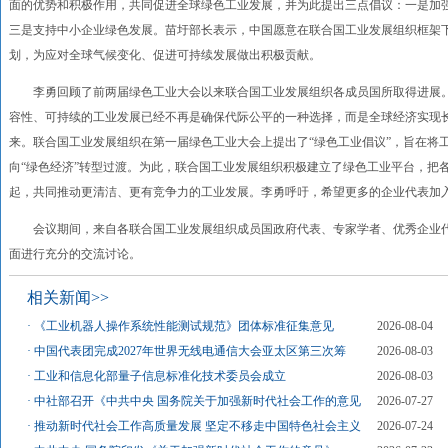
面的优势和积极作用，共同促进全球绿色工业发展，并为此提出三点倡议：一是加
三是支持中小企业绿色发展。苗圩部长表示，中国愿意在联合国工业发展组织框架
划，为应对全球气候变化、促进可持续发展做出积极贡献。
李勇回顾了前两届绿色工业大会以来联合国工业发展组织各成员国所取得进展。
容性、可持续的工业发展已经不再是确保代际公平的一种选择，而是全球经济实现
来。联合国工业发展组织在第一届绿色工业大会上提出了“绿色工业倡议”，旨在将
向“绿色经济”转型过渡。为此，联合国工业发展组织积极建立了绿色工业平台，把
起，共同推动更清洁、更有竞争力的工业发展。李勇呼吁，希望更多的企业代表加
会议期间，来自各联合国工业发展组织成员国政府代表、专家学者、优秀企业代
面进行充分的交流讨论。
相关新闻>>
·
《工业机器人操作系统性能测试规范》团体标准征集意见
2026-08-04
·
中国代表团完成2027年世界无线电通信大会亚太区第三次筹
2026-08-03
·
工业和信息化部量子信息标准化技术委员会成立
2026-08-03
·
中社部召开《中共中央 国务院关于加强新时代社会工作的意见
2026-07-27
·
推动新时代社会工作高质量发展 坚定不移走中国特色社会主义
2026-07-24