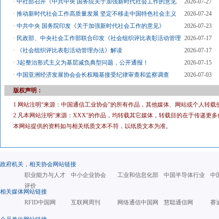
·
中社部召开《中共中央 国务院关于加强新时代社会工作的意见
2026-07-27
·
推动新时代社会工作高质量发展 坚定不移走中国特色社会主义
2026-07-24
·
中共中央 国务院印发《关于加强新时代社会工作的意见》
2026-07-23
·
民政部、中央社会工作部联合印发《社会组织评比表彰活动管理
2026-07-17
·
《社会组织评比表彰活动管理办法》解读
2026-07-17
·
3起整治形式主义为基层减负典型问题，公开通报！
2026-07-15
·
中国亚洲经济发展协会会长权顺基接受纪律审查和监察调查
2026-07-03
版权声明：
1 网站注明“来源：中国通信工业协会”的所有作品，其他媒体、网站或个人转载
2 凡本网站注明“来源：XXX”的作品，均转载其它媒体，转载目的在于传递
本网站提供的资料如与相关纸质文本不符，以纸质文本为准。
政府机关，相关协会网站链接
职业能力与人才
中小企业协会
工业和信息化部
中国半导体行业
中
评价
相关媒体网站链接
RFID中国网
互联网周刊
网络通信中国网
慧聪通信网
赛