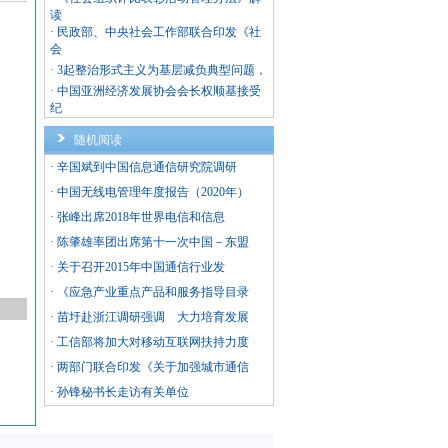
读
·
民政部、中央社会工作部联合印发《社
会
·
3起整治形式主义为基层减负典型问题，
·
中国亚洲经济发展协会会长权顺基接受
纪
随机阅读
·
辛国斌到中国信息通信研究院调研
·
中国无线电管理年度报告（2020年）
·
张峰出席2018年世界电信和信息
·
陈肇雄率团出席第十一次中国－东盟
·
关于召开2015年中国通信行业发
·
《应急产业重点产品和服务指导目录
·
苗圩赴浙江调研强调 大力培育发展
·
工信部将加大对移动互联网扶持力度
·
两部门联合印发《关于加强城市通信
·
孙锋秘书长走访有关单位