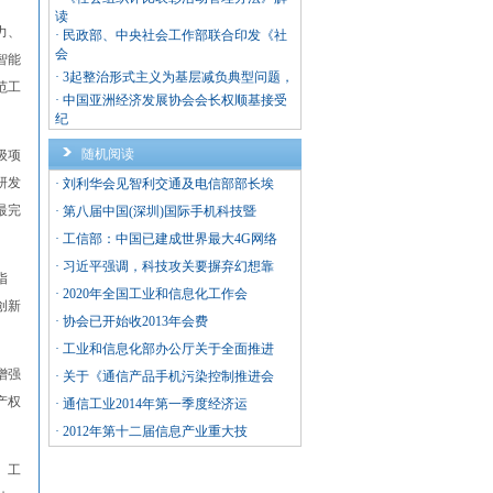
读
力、
·
民政部、中央社会工作部联合印发《社
会
智能
·
3起整治形式主义为基层减负典型问题，
范工
·
中国亚洲经济发展协会会长权顺基接受
纪
随机阅读
级项
研发
·
刘利华会见智利交通及电信部部长埃
最完
·
第八届中国(深圳)国际手机科技暨
·
工信部：中国已建成世界最大4G网络
·
习近平强调，科技攻关要摒弃幻想靠
指
·
2020年全国工业和信息化工作会
创新
·
协会已开始收2013年会费
·
工业和信息化部办公厅关于全面推进
增强
·
关于《通信产品手机污染控制推进会
产权
·
通信工业2014年第一季度经济运
·
2012年第十二届信息产业重大技
、工