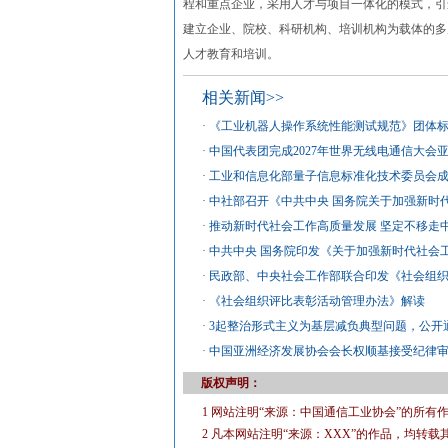
程和重点企业，采用人才与项目一体化的模式，引
建立企业、院校、科研机构、培训机构为载体的多
人才教育和培训。
相关新闻>>
·
《工业机器人操作系统性能测试规范》团体
·
中国代表团完成2027年世界无线电通信大会
·
工业和信息化部量子信息标准化技术委员会
·
中社部召开《中共中央 国务院关于加强新时
·
推动新时代社会工作高质量发展 坚定不移走
·
中共中央 国务院印发《关于加强新时代社会
·
民政部、中央社会工作部联合印发《社会组
·
《社会组织评比表彰活动管理办法》解读
·
3起整治形式主义为基层减负典型问题，公开
·
中国亚洲经济发展协会会长权顺基接受纪律
版权声明：
1 网站注明“来源：中国通信工业协会”的所
2 凡本网站注明“来源：XXX”的作品，均