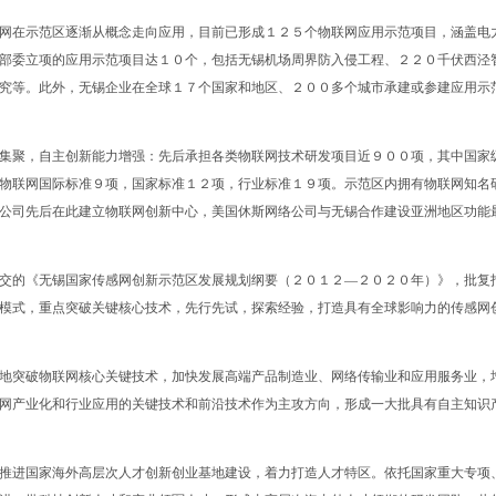
网在示范区逐渐从概念走向应用，目前已形成１２５个物联网应用示范项目，涵盖电
部委立项的应用示范项目达１０个，包括无锡机场周界防入侵工程、２２０千伏西泾
究等。此外，无锡企业在全球１７个国家和地区、２００多个城市承建或参建应用示
集聚，自主创新能力增强：先后承担各类物联网技术研发项目近９００项，其中国家
物联网国际标准９项，国家标准１２项，行业标准１９项。示范区内拥有物联网知名
公司先后在此建立物联网创新中心，美国休斯网络公司与无锡合作建设亚洲地区功能
交的《无锡国家传感网创新示范区发展规划纲要（２０１２—２０２０年）》，批复
模式，重点突破关键核心技术，先行先试，探索经验，打造具有全球影响力的传感网
地突破物联网核心关键技术，加快发展高端产品制造业、网络传输业和应用服务业，
网产业化和行业应用的关键技术和前沿技术作为主攻方向，形成一大批具有自主知识
推进国家海外高层次人才创新创业基地建设，着力打造人才特区。依托国家重大专项