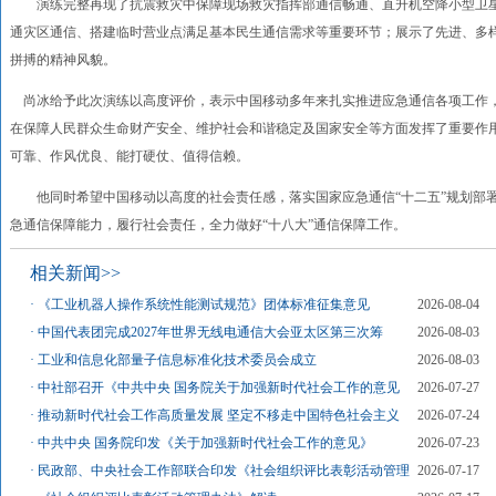
演练完整再现了抗震救灾中保障现场救灾指挥部通信畅通、直升机空降小型卫星
通灾区通信、搭建临时营业点满足基本民生通信需求等重要环节；展示了先进、多
拼搏的精神风貌。
尚冰给予此次演练以高度评价，表示中国移动多年来扎实推进应急通信各项工作
在保障人民群众生命财产安全、维护社会和谐稳定及国家安全等方面发挥了重要作
可靠、作风优良、能打硬仗、值得信赖。
他同时希望中国移动以高度的社会责任感，落实国家应急通信“十二五”规划部署
急通信保障能力，履行社会责任，全力做好“十八大”通信保障工作。
相关新闻>>
·
《工业机器人操作系统性能测试规范》团体标准征集意见
2026-08-04
·
中国代表团完成2027年世界无线电通信大会亚太区第三次筹
2026-08-03
·
工业和信息化部量子信息标准化技术委员会成立
2026-08-03
·
中社部召开《中共中央 国务院关于加强新时代社会工作的意见
2026-07-27
·
推动新时代社会工作高质量发展 坚定不移走中国特色社会主义
2026-07-24
·
中共中央 国务院印发《关于加强新时代社会工作的意见》
2026-07-23
·
民政部、中央社会工作部联合印发《社会组织评比表彰活动管理
2026-07-17