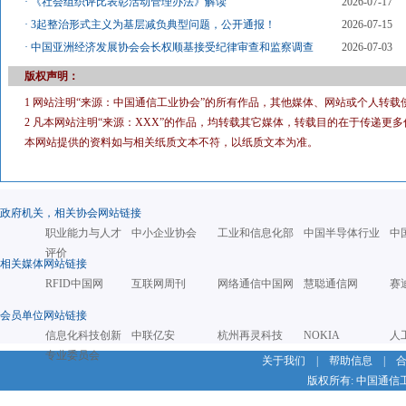
·
《社会组织评比表彰活动管理办法》解读
2026-07-17
·
3起整治形式主义为基层减负典型问题，公开通报！
2026-07-15
·
中国亚洲经济发展协会会长权顺基接受纪律审查和监察调查
2026-07-03
版权声明：
1 网站注明“来源：中国通信工业协会”的所有作品，其他媒体、网站或个人转载
2 凡本网站注明“来源：XXX”的作品，均转载其它媒体，转载目的在于传递
本网站提供的资料如与相关纸质文本不符，以纸质文本为准。
政府机关，相关协会网站链接
职业能力与人才
中小企业协会
工业和信息化部
中国半导体行业
中
评价
相关媒体网站链接
RFID中国网
互联网周刊
网络通信中国网
慧聪通信网
赛
会员单位网站链接
信息化科技创新
中联亿安
杭州再灵科技
NOKIA
人
专业委员会
关于我们
|
帮助信息
|
版权所有: 中国通信