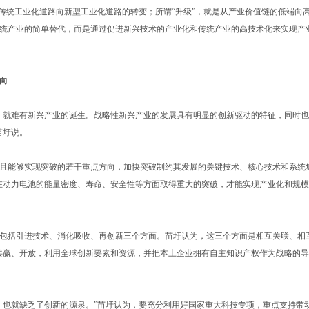
由传统工业化道路向新型工业化道路的转变；所谓“升级”，就是从产业价值链的低端向
统产业的简单替代，而是通过促进新兴技术的产业化和传统产业的高技术化来实现产
向
就难有新兴产业的诞生。战略性新兴产业的发展具有明显的创新驱动的特征，同时也
苗圩说。
能够实现突破的若干重点方向，加快突破制约其发展的关键技术、核心技术和系统
在动力电池的能量密度、寿命、安全性等方面取得重大的突破，才能实现产业化和规模
括引进技术、消化吸收、再创新三个方面。苗圩认为，这三个方面是相互关联、相
共赢、开放，利用全球创新要素和资源，并把本土企业拥有自主知识产权作为战略的
也就缺乏了创新的源泉。”苗圩认为，要充分利用好国家重大科技专项，重点支持带