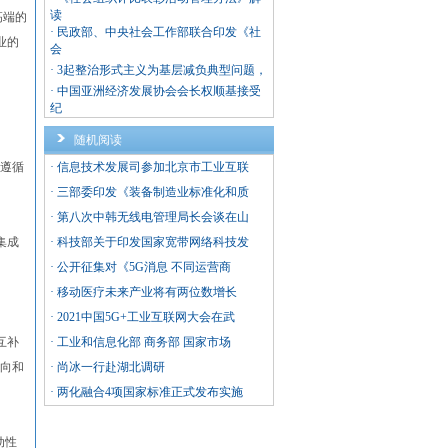
读
高端的
·
民政部、中央社会工作部联合印发《社
业的
会
·
3起整治形式主义为基层减负典型问题，
·
中国亚洲经济发展协会会长权顺基接受
纪
随机阅读
遵循
·
信息技术发展司参加北京市工业互联
·
三部委印发《装备制造业标准化和质
·
第八次中韩无线电管理局长会谈在山
集成
·
科技部关于印发国家宽带网络科技发
·
公开征集对《5G消息 不同运营商
·
移动医疗未来产业将有两位数增长
·
2021中国5G+工业互联网大会在武
互补
·
工业和信息化部 商务部 国家市场
导向和
·
尚冰一行赴湖北调研
·
两化融合4项国家标准正式发布实施
动性