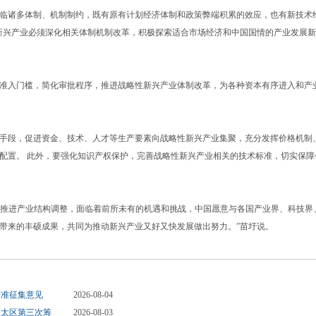
诸多体制、机制制约，既有原有计划经济体制和政策弊端积累的效应，也有新技术
新兴产业必须深化相关体制机制改革，积极探索适合市场经济和中国国情的产业发展
入门槛，简化审批程序，推进战略性新兴产业体制改革，为各种资本有序进入和产
段，促进资金、技术、人才等生产要素向战略性新兴产业集聚，充分发挥价格机制
配置。 此外，要强化知识产权保护，完善战略性新兴产业相关的技术标准，切实保障
推进产业结构调整，面临着前所未有的机遇和挑战，中国愿意与各国产业界、科技界
带来的丰硕成果，共同为推动新兴产业又好又快发展做出努力。”苗圩说。
标准征集意见
2026-08-04
亚太区第三次筹
2026-08-03