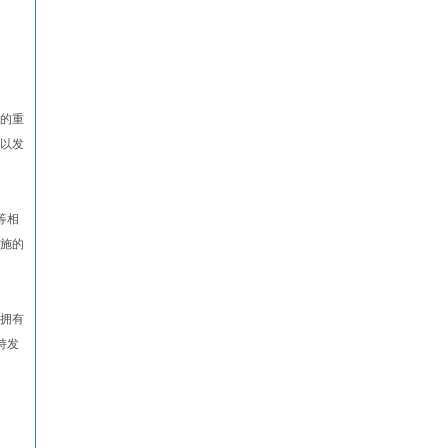
的重
，以发
等相
设施的
拥有
持发