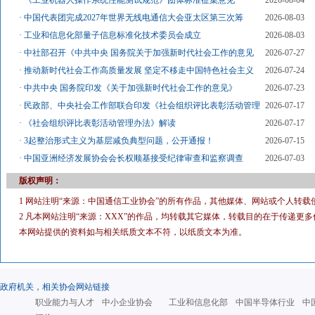
·
《工业机器人操作系统性能测试规范》团体标准征集意见
2026-08-04
·
中国代表团完成2027年世界无线电通信大会亚太区第三次筹
2026-08-03
·
工业和信息化部量子信息标准化技术委员会成立
2026-08-03
·
中社部召开《中共中央 国务院关于加强新时代社会工作的意见
2026-07-27
·
推动新时代社会工作高质量发展 坚定不移走中国特色社会主义
2026-07-24
·
中共中央 国务院印发《关于加强新时代社会工作的意见》
2026-07-23
·
民政部、中央社会工作部联合印发《社会组织评比表彰活动管理
2026-07-17
·
《社会组织评比表彰活动管理办法》解读
2026-07-17
·
3起整治形式主义为基层减负典型问题，公开通报！
2026-07-15
·
中国亚洲经济发展协会会长权顺基接受纪律审查和监察调查
2026-07-03
版权声明：
1 网站注明“来源：中国通信工业协会”的所有作品，其他媒体、网站或个人转载
2 凡本网站注明“来源：XXX”的作品，均转载其它媒体，转载目的在于传递
本网站提供的资料如与相关纸质文本不符，以纸质文本为准。
政府机关，相关协会网站链接
职业能力与人才
中小企业协会
工业和信息化部
中国半导体行业
中