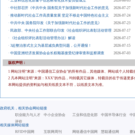
·
工业和信息化部量子信息标准化技术委员会成立
2026-08-03
·
中社部召开《中共中央 国务院关于加强新时代社会工作的意见
2026-07-27
·
推动新时代社会工作高质量发展 坚定不移走中国特色社会主义
2026-07-24
·
中共中央 国务院印发《关于加强新时代社会工作的意见》
2026-07-23
·
民政部、中央社会工作部联合印发《社会组织评比表彰活动管理
2026-07-17
·
《社会组织评比表彰活动管理办法》解读
2026-07-17
·
3起整治形式主义为基层减负典型问题，公开通报！
2026-07-15
·
中国亚洲经济发展协会会长权顺基接受纪律审查和监察调查
2026-07-03
版权声明：
1 网站注明“来源：中国通信工业协会”的所有作品，其他媒体、网站或个人转载
2 凡本网站注明“来源：XXX”的作品，均转载其它媒体，转载目的在于传递
本网站提供的资料如与相关纸质文本不符，以纸质文本为准。
政府机关，相关协会网站链接
职业能力与人才
中小企业协会
工业和信息化部
中国半导体行业
中
评价
相关媒体网站链接
RFID中国网
互联网周刊
网络通信中国网
慧聪通信网
赛